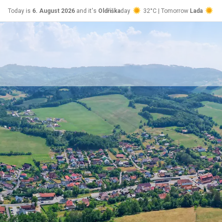
Today is
6. August 2026
and it's
Oldřiška
day
32°C | Tomorrow
Lada
24°C