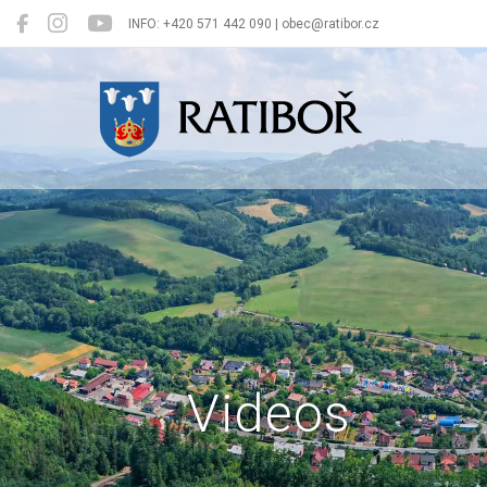
INFO: +420 571 442 090 | obec@ratibor.cz
Ratiboř
Videos