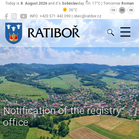
Today is
8. August 2026
and it's
Soběslav
day
17°C | Tomorrow
Roman
26°C
CS
EN
DE
INFO: +420 571 442 090 | obec@ratibor.cz
Ratiboř
Notification of the registry
office