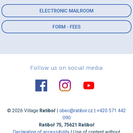
ELECTRONIC MAILROOM
FORM - FEES
Follow us on social media
© 2026 Village
Ratiboř
|
obec@ratibor.cz
|
+420 571 442
090
Ratiboř 75, 75621 Ratiboř
Declaration of accessibility
| Use of content without