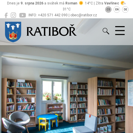
Dnes je
9. srpna 2026
a svátek má
Roman
14°C | Zítra
Vavřinec
31°C
CS
EN
DE
INFO: +420 571 442 090 | obec@ratibor.cz
Ratiboř