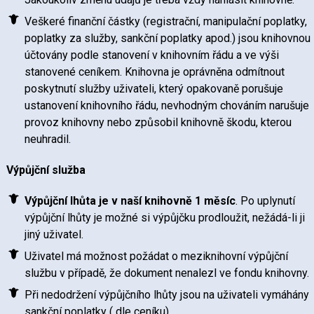
Veškeré finanční částky (registrační, manipulační poplatky,
poplatky za služby, sankční poplatky apod.) jsou knihovnou
účtovány podle stanovení v knihovním řádu a ve výši
stanovené ceníkem. Knihovna je oprávněna odmítnout
poskytnutí služby uživateli, který opakovaně porušuje
ustanovení knihovního řádu, nevhodným chováním narušuje
provoz knihovny nebo způsobil knihovně škodu, kterou
neuhradil.
Výpůjční služba
Výpůjční lhůta je v naší knihovně 1 měsíc
. Po uplynutí
výpůjční lhůty je možné si výpůjčku prodloužit, nežádá-li ji
jiný uživatel.
Uživatel má možnost požádat o meziknihovní výpůjční
službu v případě, že dokument nenalezl ve fondu knihovny.
Při nedodržení výpůjčního lhůty jsou na uživateli vymáhány
sankční poplatky ( dle ceníku).