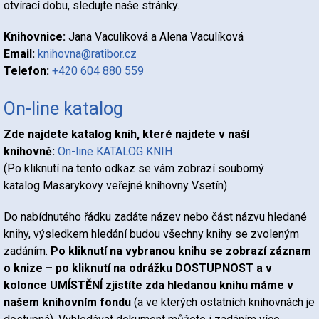
otvírací dobu, sledujte naše stránky.
Knihovnice:
Jana Vaculíková a Alena Vaculíková
Email:
knihovna@ratibor.cz
Telefon:
+420 604 880 559
On-line katalog
Zde najdete katalog knih, které najdete v naší
knihovně:
On-line KATALOG KNIH
(Po kliknutí na tento odkaz se vám zobrazí souborný
katalog Masarykovy veřejné knihovny Vsetín)
Do nabídnutého řádku zadáte název nebo část názvu hledané
knihy, výsledkem hledání budou všechny knihy se zvoleným
zadáním.
Po kliknutí na vybranou knihu se zobrazí záznam
o knize – po kliknutí na odrážku DOSTUPNOST a v
kolonce UMÍSTĚNÍ zjistíte
zda hledanou knihu máme v
našem knihovním fondu
(a ve kterých ostatních knihovnách je