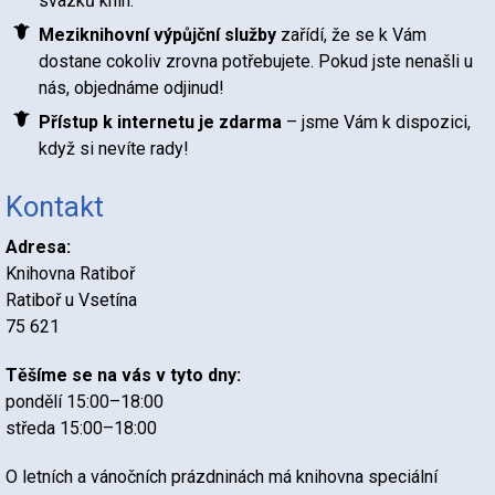
svazků knih.
Meziknihovní výpůjční služby
zařídí, že se k Vám
dostane cokoliv zrovna potřebujete. Pokud jste nenašli u
nás, objednáme odjinud!
Přístup k internetu je zdar
m
a
– jsme Vám k dispozici,
když si nevíte rady!
Kontakt
Adresa:
Knihovna Ratiboř
Ratiboř u Vsetína
75 621
Těšíme se na vás v tyto dny:
pondělí 15:00–18:00
středa 15:00–18:00
O letních a vánočních prázdninách má knihovna speciální