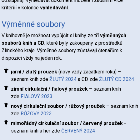
dostupná). Vyhledávat dokument můžete i zadáním více
kritériií v kolonce
vyhledávání
.
Výměnné soubory
V knihovně je možnost vypůjčit si knihy ze tří
výměnných
souborů knih a CD
, které byly zakoupeny z prostředků
Zlínského kraje. Výměnné soubory zůstávají čtenářům k
dispozici vždy na jeden rok.
jarní / žlutý proužek
(nový vždy začátkem roku) –
seznam knih zde
ŽLUTÝ 2024
a CD zde
ŽLUTÝ CD 2024
zimní cirkulační / fialový proužek
– seznam knih
zde
FIALOVÝ 2023
nový cirkulační soubor / růžový proužek
– seznam knih
zde
RŮŽOVÝ 2023
mimořádný cirkulační soubor / červený proužek
-
seznam knih a her zde
ČERVENÝ 2024