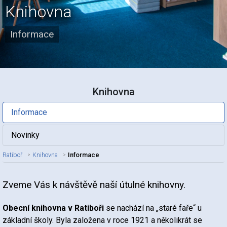
Knihovna
Informace
Knihovna
Informace
Novinky
Ratiboř
Knihovna
Informace
Zveme Vás k návštěvě naší útulné knihovny.
Nadpis článku
Obecní knihovna v Ratiboři
se nachází na „staré faře“ u
základní školy. Byla založena v roce 1921 a několikrát se