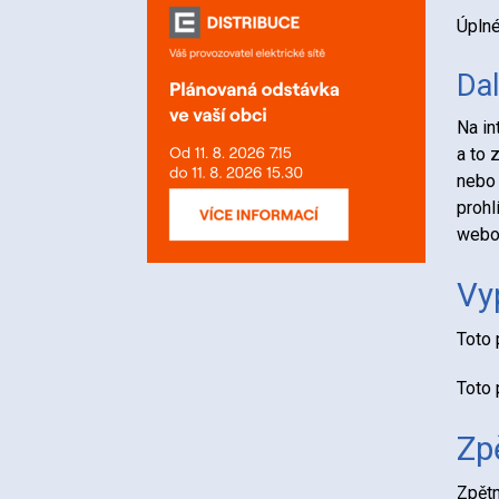
Úplné
Dal
Na in
a to 
nebo 
prohl
webov
Vy
Toto 
Toto 
Zp
Zpětn