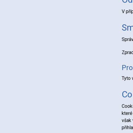
V pří
Sm
Správ
Zprac
Pro
Tyto 
Co
Cooki
které
však 
přihl