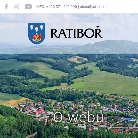
INFO: +420 571 442 090 | obec@ratibor.cz
Ratiboř
O webu