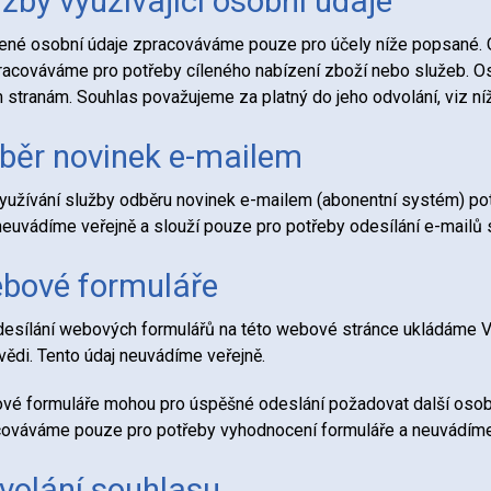
žby využívající osobní údaje
né osobní údaje zpracováváme pouze pro účely níže popsané. Os
acováváme pro potřeby cíleného nabízení zboží nebo služeb. 
m stranám. Souhlas považujeme za platný do jeho odvolání, viz ní
běr novinek e-mailem
yužívání služby odběru novinek e-mailem (abonentní systém) po
neuvádíme veřejně a slouží pouze pro potřeby odesílání e-mailů 
bové formuláře
desílání webových formulářů na této webové stránce ukládáme Va
ědi. Tento údaj neuvádíme veřejně.
é formuláře mohou pro úspěšné odeslání požadovat další osobní
ováváme pouze pro potřeby vyhodnocení formuláře a neuvádíme 
volání souhlasu