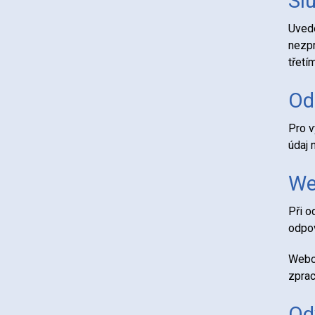
Slu
Uvede
nezpr
třetí
Od
Pro v
údaj 
We
Při o
odpov
Webov
zprac
Od