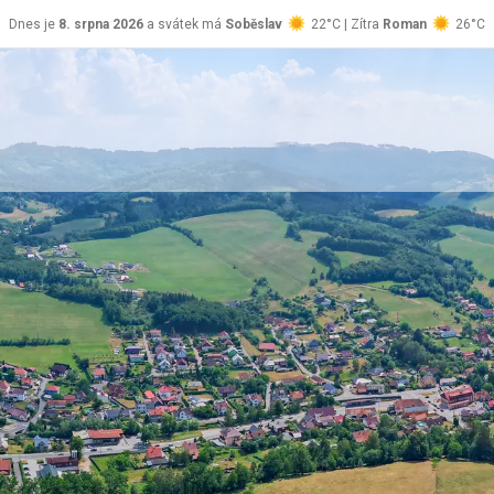
Dnes je
8. srpna 2026
a svátek má
Soběslav
22°C | Zítra
Roman
26°C