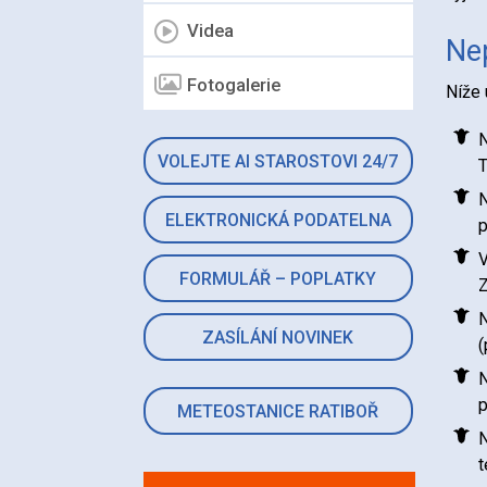
Videa
Ne
Fotogalerie
Níže 
N
VOLEJTE AI STAROSTOVI 24/7
T
N
ELEKTRONICKÁ PODATELNA
p
V
FORMULÁŘ – POPLATKY
Z
N
ZASÍLÁNÍ NOVINEK
(
N
p
METEOSTANICE RATIBOŘ
N
t