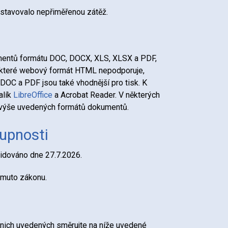
dstavovalo nepřiměřenou zátěž.
umentů formátu DOC, DOCX, XLS, XLSX a PDF,
í, které webový formát HTML nepodporuje,
 DOC a PDF jsou také vhodnější pro tisk. K
alík
LibreOffice
a Acrobat Reader. V některých
ní výše uvedených formátů dokumentů.
tupnosti
vidováno dne 27.7.2026.
omuto zákonu.
 nich uvedených směrujte na níže uvedené