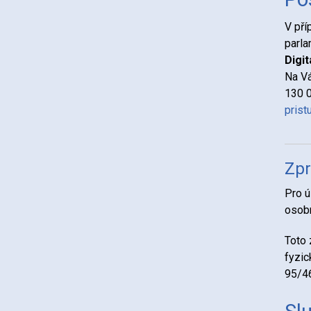
V pří
parla
Digit
Na V
130 0
prist
Zpr
Pro ú
osobn
Toto 
fyzic
95/46