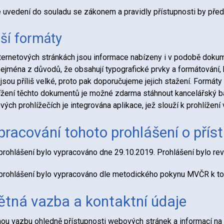
 uvedení do souladu se zákonem a pravidly přístupnosti by pře
ší formáty
ternetových stránkách jsou informace nabízeny i v podobě dok
zejména z důvodů, že obsahují typografické prvky a formátován
jsou příliš velké, proto pak doporučujeme jejich stažení. Formáty
ížení těchto dokumentů je možné zdarma stáhnout kancelářský b
ých prohlížečích je integrována aplikace, jež slouží k prohlíže
pracování tohoto prohlášení o přís
prohlášení bylo vypracováno dne 29.10.2019. Prohlášení bylo re
prohlášení bylo vypracováno dle metodického pokynu MVČR k t
ětná vazba a kontaktní údaje
ou vazbu ohledně přístupnosti webových stránek a informací na