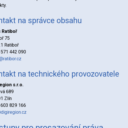
kty.
ntakt na správce obsahu
 Ratiboř
oř 75
1 Ratiboř
 571 442 090
ratibor.cz
takt na technického provozovatele
egion s.r.o.
ová 689
1 Zlín
 603 829 166
digiregion.cz
stupy pro prosazování práva