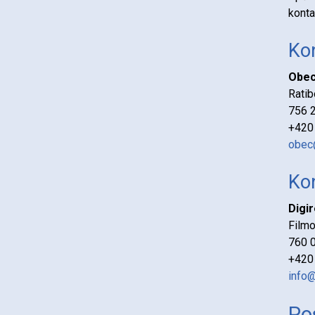
konta
Ko
Obec
Ratib
756 2
+420
obec@
Kon
Digir
Film
760 0
+420
info@
Po