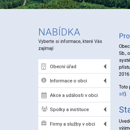
NABÍDKA
Pro
Vyberte si informace, které Vás
Obec 
zajímají
Sb., 
systé
Obecní úřad
příst
2016 
Informace o obci
Toto 
síť
).
Akce a události v obci
St
Spolky a instituce
Uvede
Firmy a služby v obci
výjim