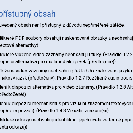
přístupný obsah
uvedený obsah není přístupný z důvodu nepřiměřené zátěže:
ěkteré PDF soubory obsahují naskenované obrázky a neobsahují s
extové alternativy)
ěkteré vložené video záznamy neobsahují titulky. (Pravidlo 1.2.2 
opis či alternativa pro multimediální prvek (předtočené))
ložené video záznamy neobsahují překlad do znakového jazyka a 
nakový jazyk (předtočený), Pravidlo 1.2.7 Rozšířený audio popis
ení k dispozici alternativa pro video záznamy. (Pravidlo 1.2.8 Al
předtočené))
ení k dispozici mechanismus pro vizuální znázornění textových b
opředí a pozadí). (Pravidlo 1.4.8 Vizuální znázornění)
ěkteré odkazy neobsahují identifikaci jejich účelu ve formě popi
extu odkazu))