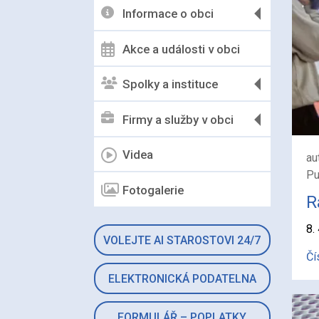
Informace o obci
Akce a události v obci
Spolky a instituce
Firmy a služby v obci
Videa
au
Pu
Fotogalerie
R
8.
VOLEJTE AI STAROSTOVI 24/7
Čí
ELEKTRONICKÁ PODATELNA
FORMULÁŘ – POPLATKY