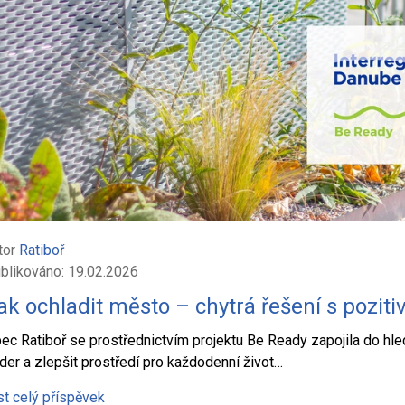
tor
Ratiboř
blikováno: 19.02.2026
ak ochladit město – chytrá řešení s pozit
ec Ratiboř se prostřednictvím projektu Be Ready zapojila do hledá
der a zlepšit prostředí pro každodenní život…
st celý příspěvek