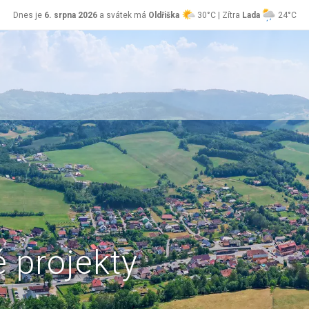
Dnes je
6. srpna 2026
a svátek má
Oldřiška
30°C | Zítra
Lada
24°C
 projekty