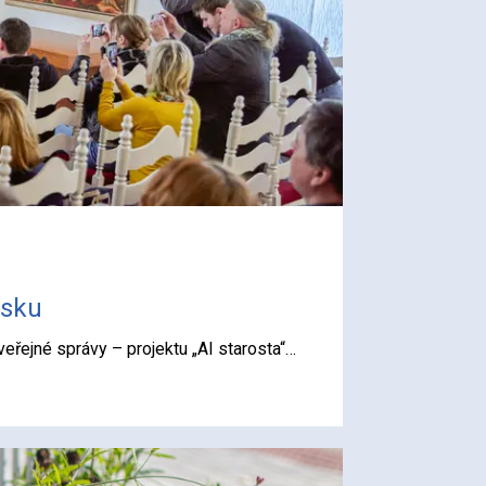
esku
eřejné správy – projektu „AI starosta“…