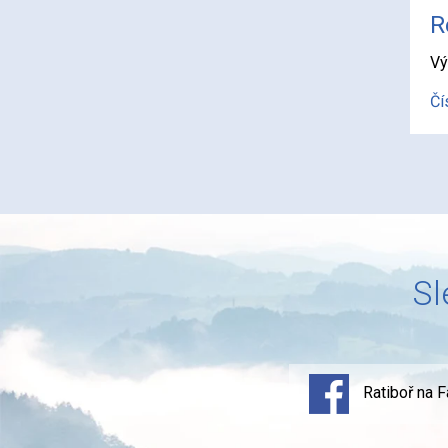
R
Vý
Čí
Sl
Ratiboř na 