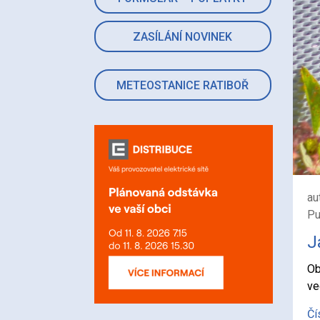
ZASÍLÁNÍ NOVINEK
METEOSTANICE RATIBOŘ
au
Pu
J
Ob
ve
Čí