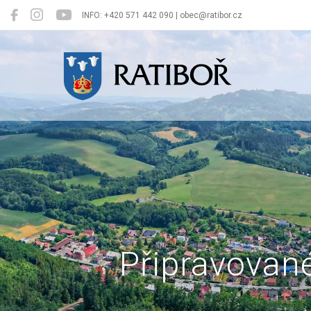
INFO: +420 571 442 090 | obec@ratibor.cz
Ratiboř
Připravované