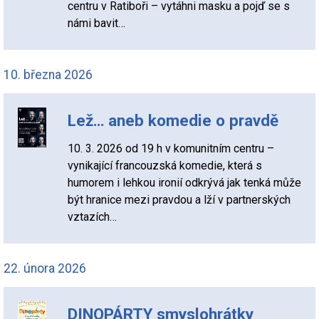
centru v Ratiboři – vytáhni masku a pojď se s
námi bavit…
10. března 2026
Lež… aneb komedie o pravdě
10. 3. 2026 od 19 h v komunitním centru –
vynikající francouzská komedie, která s
humorem i lehkou ironií odkrývá jak tenká může
být hranice mezi pravdou a lží v partnerských
vztazích…
22. února 2026
DINOPÁRTY smyslohrátky