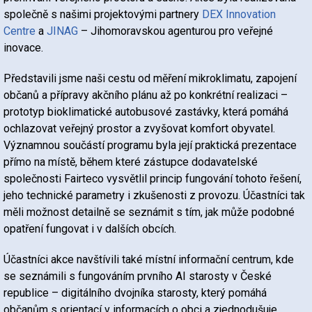
společně s našimi projektovými partnery
DEX Innovation
Centre
a
JINAG
– Jihomoravskou agenturou pro veřejné
inovace.
Představili jsme naši cestu od měření mikroklimatu, zapojení
občanů a přípravy akčního plánu až po konkrétní realizaci –
prototyp bioklimatické autobusové zastávky, která pomáhá
ochlazovat veřejný prostor a zvyšovat komfort obyvatel.
Významnou součástí programu byla její praktická prezentace
přímo na místě, během které zástupce dodavatelské
společnosti Fairteco vysvětlil princip fungování tohoto řešení,
jeho technické parametry i zkušenosti z provozu. Účastníci tak
měli možnost detailně se seznámit s tím, jak může podobné
opatření fungovat i v dalších obcích.
Účastníci akce navštívili také místní informační centrum, kde
se seznámili s fungováním prvního AI starosty v České
republice – digitálního dvojníka starosty, který pomáhá
občanům s orientací v informacích o obci a zjednodušuje