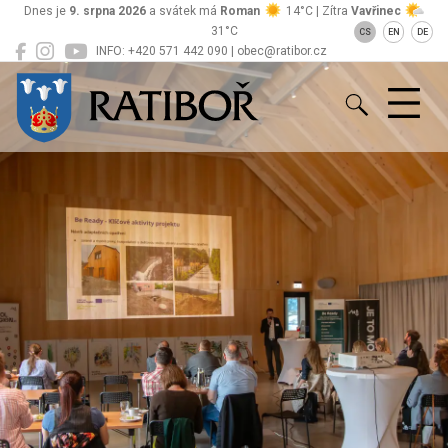
Dnes je
9. srpna 2026
a svátek má
Roman
14°C | Zítra
Vavřinec
31°C
CS
EN
DE
INFO: +420 571 442 090 | obec@ratibor.cz
Ratiboř