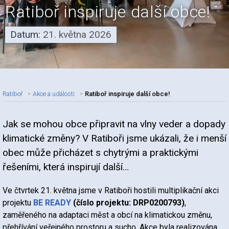
Ratiboř inspiruje další obce!
Datum:
21. května 2026
Ratiboř
Akce a události
Ratiboř inspiruje další obce!
Jak se mohou obce připravit na vlny veder a dopady
Nadpis článku
klimatické změny? V Ratiboři jsme ukázali, že i menší
obec může přicházet s chytrými a praktickými
řešeními, která inspirují další…
Ve čtvrtek 21. května jsme v Ratiboři hostili multiplikační akci
projektu
BE READY
(číslo projektu: DRP0200793)
,
zaměřeného na adaptaci měst a obcí na klimatickou změnu,
přehřívání veřejného prostoru a sucho. Akce byla realizována