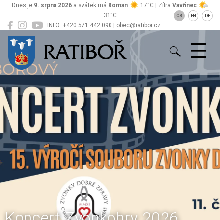
Dnes je
9. srpna 2026
a svátek má
Roman
17°C | Zítra
Vavřinec
31°C
CS
EN
DE
INFO: +420 571 442 090 | obec@ratibor.cz
Ratiboř
Koncert Zvonkohry 2026