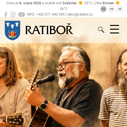
Dnes je
8. srpna 2026
a svátek má
Soběslav
23°C | Zítra
Roman
26°C
CS
EN
DE
INFO: +420 571 442 090 | obec@ratibor.cz
Ratiboř