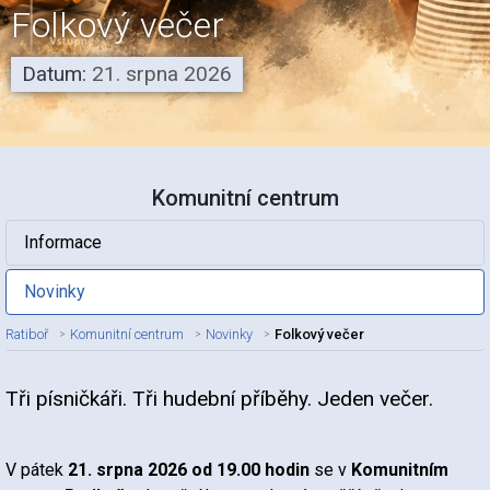
Folkový večer
Datum:
21. srpna 2026
Komunitní centrum
Informace
Novinky
Ratiboř
Komunitní centrum
Novinky
Folkový večer
Tři písničkáři. Tři hudební příběhy. Jeden večer.
Nadpis článku
V pátek
21. srpna 2026 od 19.00 hodin
se v
Komunitním