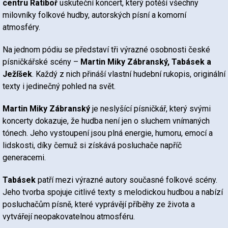
centru Ratiboř
uskuteční koncert, který potěší všechny
milovníky folkové hudby, autorských písní a komorní
atmosféry.
Na jednom pódiu se představí tři výrazné osobnosti české
písničkářské scény –
Martin Miky Zábranský, Tabásek a
Ježíšek
. Každý z nich přináší vlastní hudební rukopis, originální
texty i jedinečný pohled na svět.
Martin Miky Zábranský
je neslyšící písničkář, který svými
koncerty dokazuje, že hudba není jen o sluchem vnímaných
tónech. Jeho vystoupení jsou plná energie, humoru, emocí a
lidskosti, díky čemuž si získává posluchače napříč
generacemi.
Tabásek
patří mezi výrazné autory současné folkové scény.
Jeho tvorba spojuje citlivé texty s melodickou hudbou a nabízí
posluchačům písně, které vyprávějí příběhy ze života a
vytvářejí neopakovatelnou atmosféru.