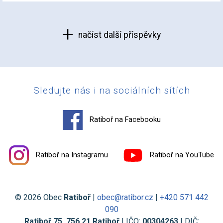
načíst další příspěvky
Sledujte nás i na sociálních sítích
Ratiboř na Facebooku
Ratiboř na Instagramu
Ratiboř na YouTube
© 2026 Obec
Ratiboř
|
obec@ratibor.cz
|
+420 571 442
090
Ratiboř 75, 756 21 Ratiboř
| IČO:
00304263
| DIČ: