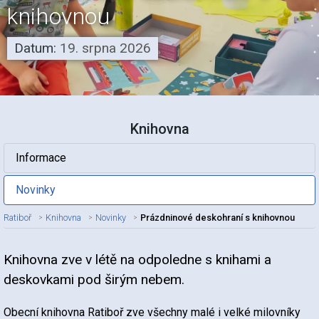
knihovnou
Datum:
19. srpna 2026
Knihovna
Informace
Novinky
Ratiboř
Knihovna
Novinky
Prázdninové deskohraní s knihovnou
Knihovna zve v létě na odpoledne s knihami a
Nadpis článku
deskovkami pod širým nebem.
Obecní knihovna Ratiboř zve všechny malé i velké milovníky