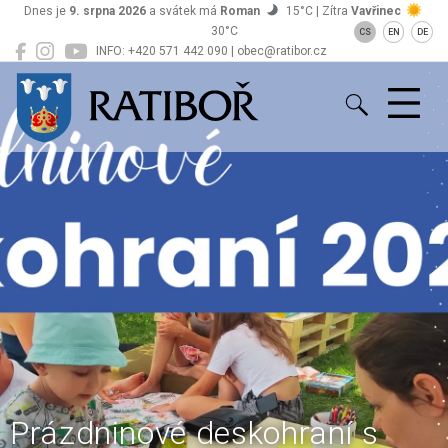
Dnes je
9. srpna 2026
a svátek má
Roman
15°C | Zítra
Vavřinec
30°C
CS
EN
DE
INFO: +420 571 442 090 | obec@ratibor.cz
Ratiboř
Prázdninové deskohraní s