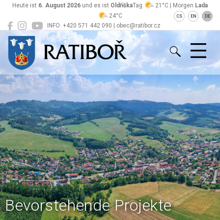
Heute ist
6. August 2026
und es ist
Oldřiška
Tag
21°C | Morgen
Lada
24°C
CS
EN
DE
INFO: +420 571 442 090 | obec@ratibor.cz
Ratiboř
Bevorstehende Projekte