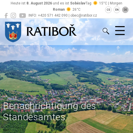
Heute ist
8. August 2026
und es ist
Soběslav
Tag
15°C | Morgen
Roman
26°C
CS
EN
DE
INFO: +420 571 442 090 | obec@ratibor.cz
Ratiboř
Benachrichtigung des
Standesamtes