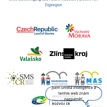
Digiregion
Jsem umělá inteligence a
tenhle web znám
nazpaměť.