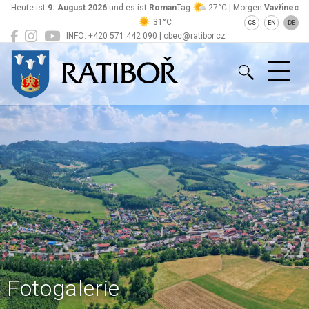
Heute ist
9. August 2026
und es ist
Roman
Tag
27°C | Morgen
Vavřinec
31°C
CS
EN
DE
INFO: +420 571 442 090 | obec@ratibor.cz
Ratiboř
Fotogalerie