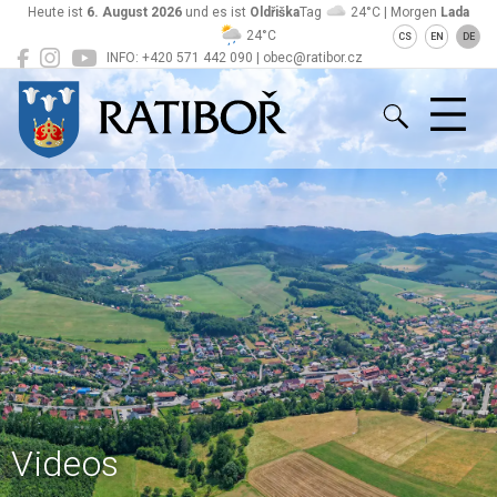
Heute ist
6. August 2026
und es ist
Oldřiška
Tag
24°C | Morgen
Lada
24°C
CS
EN
DE
INFO: +420 571 442 090 | obec@ratibor.cz
Ratiboř
Videos