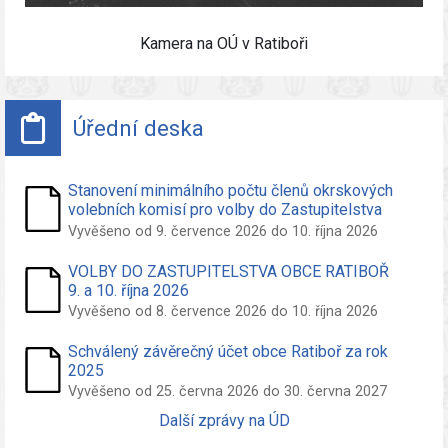
Kamera na OÚ v Ratiboři
Úřední deska
Stanovení minimálního počtu členů okrskových
volebních komisí pro volby do Zastupitelstva
obce Ratiboř konané ve dnech 09. a 10. říjen
Vyvěšeno od 9. července 2026 do 10. října 2026
2026
VOLBY DO ZASTUPITELSTVA OBCE RATIBOŘ
9. a 10. října 2026
Vyvěšeno od 8. července 2026 do 10. října 2026
Schválený závěrečný účet obce Ratiboř za rok
2025
Vyvěšeno od 25. června 2026 do 30. června 2027
Další zprávy na ÚD