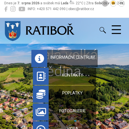
Dnes je
7. srpna 2026
a svátek má
Lada
22°C | Zítra
Soběslav
24°C
CS
EN
DE
INFO: +420 571 442 090 | obec@ratibor.cz
Ratiboř
Malá velká
INFORMAČNÍ CENTRUM
dědina…
KONTAKTY
POPLATKY
FOTOGALERIE
VIDEA