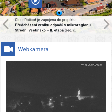
Projekt
Výměna nepropustných ploch v obci
Ratiboř
je spolufinancován Evropskou
unií. Předmětem projektu je realizace místní
komunikace, chodníku a parkovacích stání v
propustném standardu. Hlavním cílem projektu je
udržení vody v krajině. Dešťová voda bude
Webkamera
zadržena v předmětné lokalitě a za normálních
podmínek budou deštové vody vsakovány do
podloží.