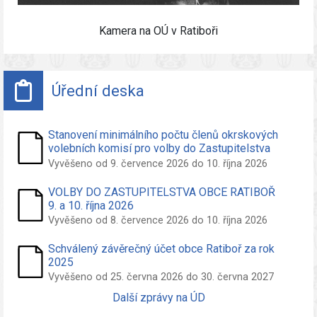
Kamera na OÚ v Ratiboři
Úřední deska
Stanovení minimálního počtu členů okrskových
volebních komisí pro volby do Zastupitelstva
obce Ratiboř konané ve dnech 09. a 10. říjen
Vyvěšeno od 9. července 2026 do 10. října 2026
2026
VOLBY DO ZASTUPITELSTVA OBCE RATIBOŘ
9. a 10. října 2026
Vyvěšeno od 8. července 2026 do 10. října 2026
Schválený závěrečný účet obce Ratiboř za rok
2025
Vyvěšeno od 25. června 2026 do 30. června 2027
Další zprávy na ÚD