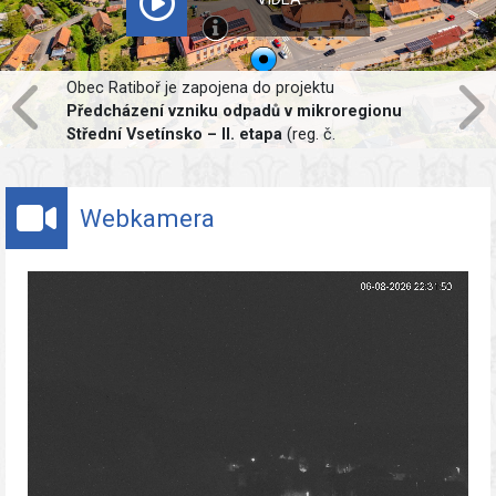
Projekt
Výměna nepropustných ploch v obci
Ratiboř
je spolufinancován Evropskou
unií. Předmětem projektu je realizace místní
komunikace, chodníku a parkovacích stání v
propustném standardu. Hlavním cílem projektu je
udržení vody v krajině. Dešťová voda bude
Webkamera
zadržena v předmětné lokalitě a za normálních
podmínek budou deštové vody vsakovány do
podloží.