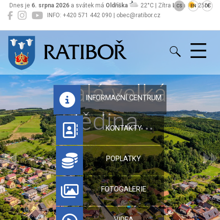
Dnes je
6. srpna 2026
a svátek má
Oldřiška
22°C | Zítra
Lada
25°C
CS
EN
DE
INFO: +420 571 442 090 | obec@ratibor.cz
Ratiboř
Malá velká
INFORMAČNÍ CENTRUM
dědina…
KONTAKTY
POPLATKY
FOTOGALERIE
VIDEA