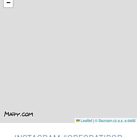
−
Leaflet
|
© Seznam.cz a.s. a další