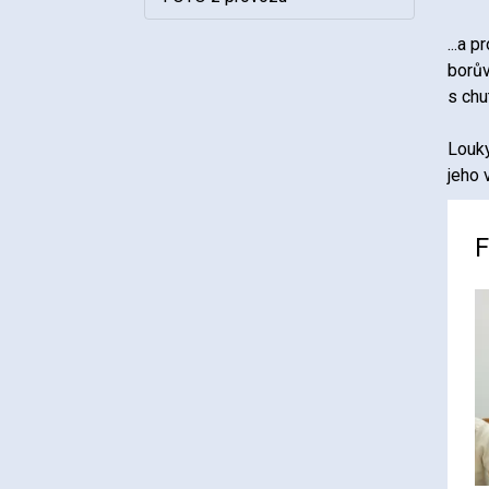
...a 
borův
s chut
Louky
jeho 
F