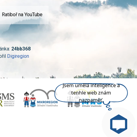
Ratiboř na YouTube
ánka:
24bb368
ořil
Digiregion
Jsem umělá inteligence a
tenhle web znám
nazpaměť.