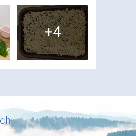
+4
ích