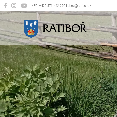
INFO: +420 571 442 090 | obec@ratibor.cz
Ratiboř