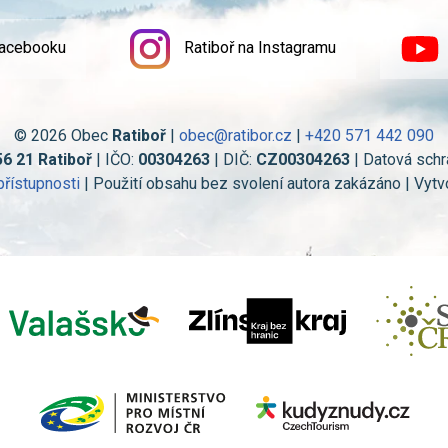
Facebooku
Ratiboř na Instagramu
© 2026 Obec
Ratiboř
|
obec@ratibor.cz
|
+420 571 442 090
56 21 Ratiboř
| IČO:
00304263
| DIČ:
CZ00304263
| Datová schr
přístupnosti
| Použití obsahu bez svolení autora zakázáno | Vytv