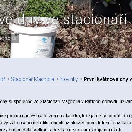
vé dny ve stacionáři
agnolia
boř
Stacionář Magnolia
Novinky
První květnové dny v
adpis článku
 dny si společně ve Stacionáři Magnolia v Ratiboři opravdu užívá
ivé počasí nás vylákalo ven na sluníčko, kde jsme se pustili do
kový záhon a po několika dnech už sklízeli první letošní pažitku 
rzy budou dělat velkou radost a krásně nám zpříjemní okolí.