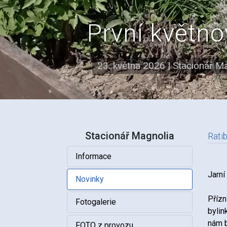
První květno
23. května 2026
|
Stacionář M
Stacionář Magnolia
Rati
Informace
N
Jarní
Novinky
Přízn
Fotogalerie
bylin
nám b
FOTO z provozu