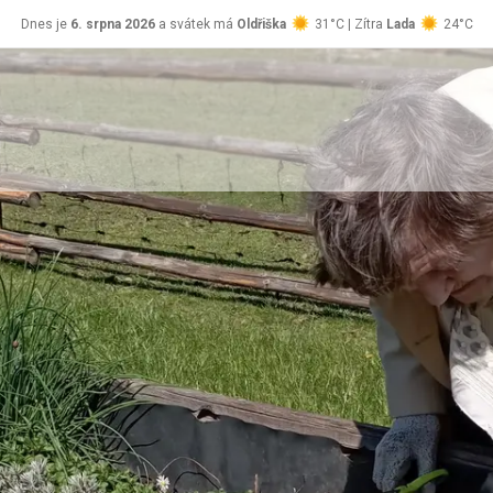
Dnes je
6. srpna 2026
a svátek má
Oldřiška
31°C | Zítra
Lada
24°C