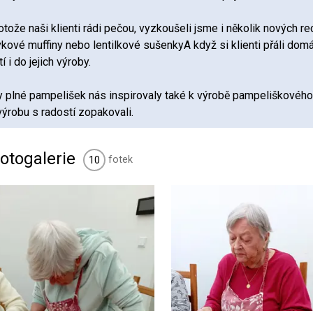
protože naši klienti rádi pečou, vyzkoušeli jsme i několik nových r
kové muffiny nebo lentilkové sušenkyA když si klienti přáli domá
í i do jejich výroby.
 plné pampelišek nás inspirovaly také k výrobě pampeliškového 
výrobu s radostí zopakovali.
otogalerie
fotek
10