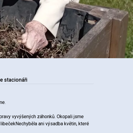
e stacionáři
me.
 úpravy vyvýšených záhonků. Okopali jsme
a libečekNechyběla ani výsadba květin, které