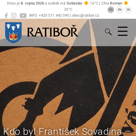
Dnes je
8. srpna 2026
a svátek má
Soběslav
16°C | Zítra
Roman
26°C
CS
EN
DE
INFO: +420 571 442 090 | obec@ratibor.cz
Ratiboř
Kdo byl František Sovadina –