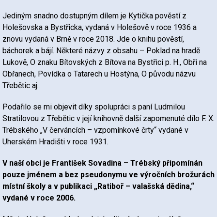
Jediným snadno dostupným dílem je Kytička pověstí z
Holešovska a Bystřicka, vydaná v Holešově v roce 1936 a
znovu vydaná v Brně v roce 2018. Jde o knihu pověstí,
báchorek a bájí. Některé názvy z obsahu – Poklad na hradě
Lukově, O znaku Bítovských z Bítova na Bystřici p. H., Obři na
Obřanech, Povídka o Tatarech u Hostýna, O původu názvu
Třebětic aj.
Podařilo se mi objevit díky spolupráci s paní Ludmilou
Stratilovou z Třebětic v její knihovně další zapomenuté dílo F. X.
Trébského „V červáncích – vzpomínkové črty“ vydané v
Uherském Hradišti v roce 1931.
V naší obci je František Sovadina – Trébský připomínán
pouze jménem a bez pseudonymu ve výročních brožurách
místní školy a v publikaci „Ratiboř – valašská dědina,“
vydané v roce 2006.