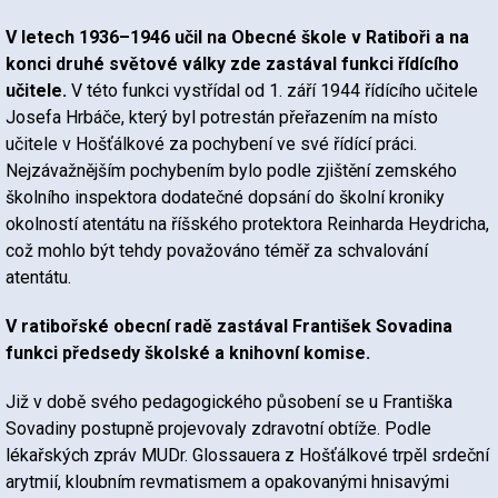
V letech 1936–1946 učil na Obecné škole v Ratiboři a na
konci druhé světové války zde zastával funkci řídícího
učitele.
V této funkci vystřídal od 1. září 1944 řídícího učitele
Josefa Hrbáče, který byl potrestán přeřazením na místo
učitele v Hošťálkové za pochybení ve své řídící práci.
Nejzávažnějším pochybením bylo podle zjištění zemského
školního inspektora dodatečné dopsání do školní kroniky
okolností atentátu na říšského protektora Reinharda Heydricha,
což mohlo být tehdy považováno téměř za schvalování
atentátu.
V ratibořské obecní radě zastával František Sovadina
funkci předsedy školské a knihovní komise.
Již v době svého pedagogického působení se u Františka
Sovadiny postupně projevovaly zdravotní obtíže. Podle
lékařských zpráv MUDr. Glossauera z Hošťálkové trpěl srdeční
arytmií, kloubním revmatismem a opakovanými hnisavými