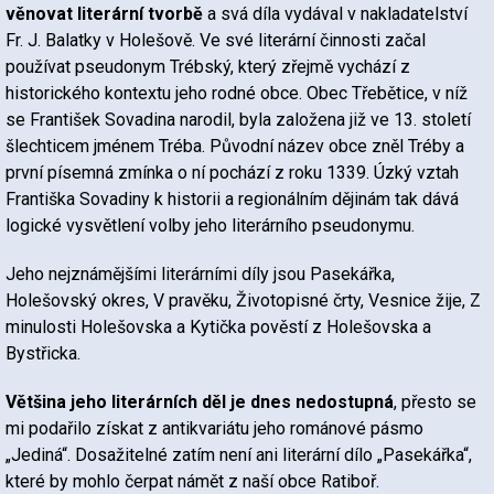
věnovat literární tvorbě
a svá díla vydával v nakladatelství
Fr. J. Balatky v Holešově. Ve své literární činnosti začal
používat pseudonym Trébský, který zřejmě vychází z
historického kontextu jeho rodné obce. Obec Třebětice, v níž
se František Sovadina narodil, byla založena již ve 13. století
šlechticem jménem Tréba. Původní název obce zněl Tréby a
první písemná zmínka o ní pochází z roku 1339. Úzký vztah
Františka Sovadiny k historii a regionálním dějinám tak dává
logické vysvětlení volby jeho literárního pseudonymu.
Jeho nejznámějšími literárními díly jsou Pasekářka,
Holešovský okres, V pravěku, Životopisné črty, Vesnice žije, Z
minulosti Holešovska a Kytička pověstí z Holešovska a
Bystřicka.
Většina jeho literárních děl je dnes nedostupná
, přesto se
mi podařilo získat z antikvariátu jeho románové pásmo
„Jediná“. Dosažitelné zatím není ani literární dílo „Pasekářka“,
které by mohlo čerpat námět z naší obce Ratiboř.