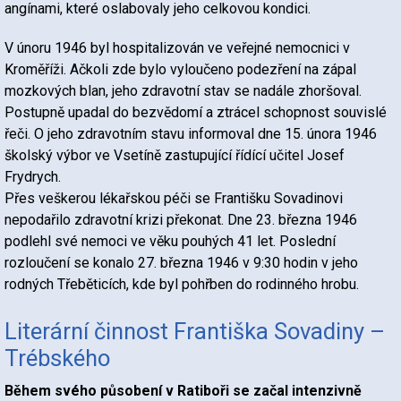
angínami, které oslabovaly jeho celkovou kondici.
V únoru 1946 byl hospitalizován ve veřejné nemocnici v
Kroměříži. Ačkoli zde bylo vyloučeno podezření na zápal
mozkových blan, jeho zdravotní stav se nadále zhoršoval.
Postupně upadal do bezvědomí a ztrácel schopnost souvislé
řeči. O jeho zdravotním stavu informoval dne 15. února 1946
školský výbor ve Vsetíně zastupující řídící učitel Josef
Frydrych.
Přes veškerou lékařskou péči se Františku Sovadinovi
nepodařilo zdravotní krizi překonat. Dne 23. března 1946
podlehl své nemoci ve věku pouhých 41 let. Poslední
rozloučení se konalo 27. března 1946 v 9:30 hodin v jeho
rodných Třeběticích, kde byl pohřben do rodinného hrobu.
Literární činnost Františka Sovadiny –
Trébského
Během svého působení v Ratiboři se začal intenzivně