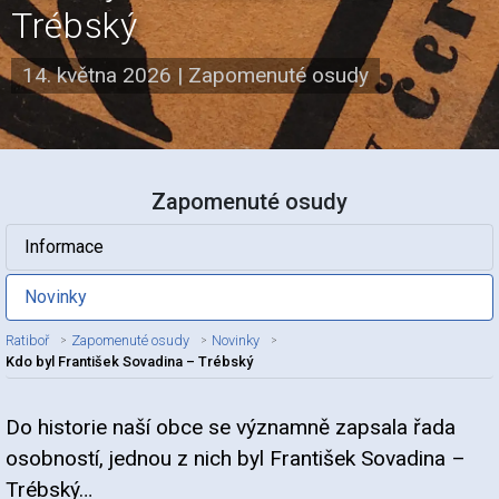
Trébský
14. května 2026
|
Zapomenuté osudy
Zapomenuté osudy
Informace
Novinky
Ratiboř
Zapomenuté osudy
Novinky
Kdo byl František Sovadina – Trébský
Do historie naší obce se významně zapsala řada
Nadpis článku
osobností, jednou z nich byl František Sovadina –
Trébský…