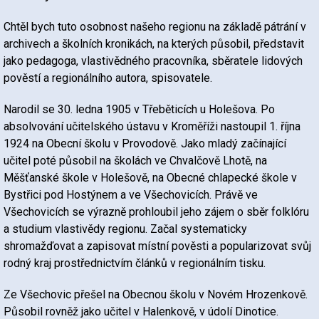
Chtěl bych tuto osobnost našeho regionu na základě pátrání v
archivech a školních kronikách, na kterých působil, představit
jako pedagoga, vlastivědného pracovníka, sběratele lidových
pověstí a regionálního autora, spisovatele.
Narodil se 30. ledna 1905 v Třeběticích u Holešova. Po
absolvování učitelského ústavu v Kroměříži nastoupil 1. října
1924 na Obecní školu v Provodově. Jako mladý začínající
učitel poté působil na školách ve Chvalčově Lhotě, na
Měšťanské škole v Holešově, na Obecné chlapecké škole v
Bystřici pod Hostýnem a ve Všechovicích. Právě ve
Všechovicích se výrazně prohloubil jeho zájem o sběr folklóru
a studium vlastivědy regionu. Začal systematicky
shromažďovat a zapisovat místní pověsti a popularizovat svůj
rodný kraj prostřednictvím článků v regionálním tisku.
Ze Všechovic přešel na Obecnou školu v Novém Hrozenkově.
Působil rovněž jako učitel v Halenkově, v údolí Dinotice.