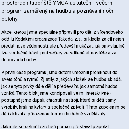
prostorách tábořiště YMCA uskutečnili večerní
program zaměřený na hudbu a poznávání noční
oblohy…
Akce, kterou jsme speciálně připravili pro děti z víkendového
oddílu Kodakimi organizace Takoda, z.s., si kladla za cíl nejen
předat nové vědomosti, ale především ukázat, jak smysluplně
lze společně trávit jarní večery ve sdílené atmosféře a za
doprovodu hudby.
V první části programu jsme dětem umožnili proniknout do
světa tónů a rytmů. Zjistily, z jakých složek se hudba skládá,
jak se tyto prvky dále dělí a především, jak samotná hudba
vzniká. Tento blok jsme koncipovali velmi interaktivně -
postupně jsme dupali, chrastili nástroji, které si děti samy
vyrobily, hráli na kytary a společně zpívali. Tímto zapojením se
děti aktivní a přirozenou formou hudebně vzdělávaly.
Jakmile se setmělo a oheň pomalu přestával plápolat,