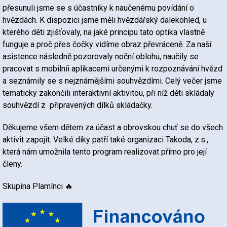
přesunuli jsme se s účastníky k naučenému povídání o
hvězdách. K dispozici jsme měli hvězdářský dalekohled, u
kterého děti zjišťovaly, na jaké principu tato optika vlastně
funguje a proč přes čočky vidíme obraz převráceně. Za naší
asistence následně pozorovaly noční oblohu, naučily se
pracovat s mobilníi aplikacemi určenými k rozpoznávání hvězd
a seznámily se s nejznámějšími souhvězdími. Celý večer jsme
tematicky zakončili interaktivní aktivitou, při níž děti skládaly
souhvězdí z připravených dílků skládačky.
Děkujeme všem dětem za účast a obrovskou chuť se do všech
aktivit zapojit. Velké díky patří také organizaci Takoda, z.s.,
která nám umožnila tento program realizovat přímo pro její
členy.
Skupina Plamínci 🔥