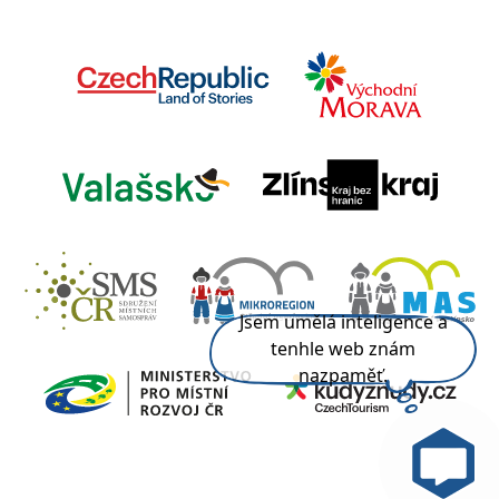
Jsem umělá inteligence a
tenhle web znám
nazpaměť.