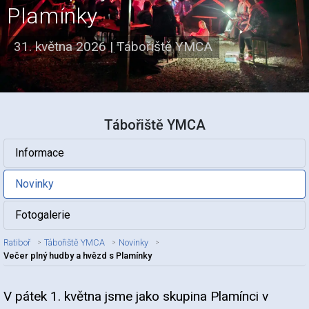
Plamínky
31. května 2026
|
Tábořiště YMCA
Tábořiště YMCA
Informace
Novinky
Fotogalerie
Ratiboř
Tábořiště YMCA
Novinky
Večer plný hudby a hvězd s Plamínky
V pátek 1. května jsme jako skupina Plamínci v
Nadpis článku