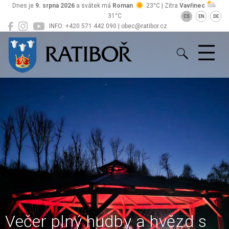
Dnes je
9. srpna 2026
a svátek má
Roman
23°C | Zítra
Vavřinec
31°C
CS
EN
DE
INFO: +420 571 442 090 | obec@ratibor.cz
Ratiboř
Večer plný hudby a hvězd s