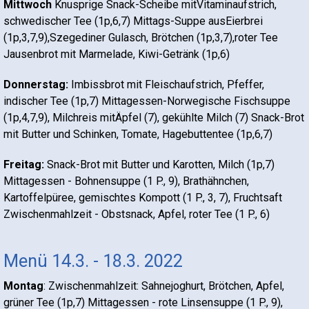
Mittwoch
Knusprige Snack-Scheibe mitVitaminaufstrich,
schwedischer Tee (1p,6,7) Mittags-Suppe ausEierbrei
(1p,3,7,9),Szegediner Gulasch, Brötchen (1p,3,7),roter Tee
Jausenbrot mit Marmelade, Kiwi-Getränk (1p,6)
Donnerstag:
Imbissbrot mit Fleischaufstrich, Pfeffer,
indischer Tee (1p,7) Mittagessen-Norwegische Fischsuppe
(1p,4,7,9), Milchreis mitÄpfel (7), gekühlte Milch (7) Snack-Brot
mit Butter und Schinken, Tomate, Hagebuttentee (1p,6,7)
Freitag:
Snack-Brot mit Butter und Karotten, Milch (1p,7)
Mittagessen - Bohnensuppe (1 P., 9), Brathähnchen,
Kartoffelpüree, gemischtes Kompott (1 P., 3, 7), Fruchtsaft
Zwischenmahlzeit - Obstsnack, Apfel, roter Tee (1 P., 6)
Menü 14.3. - 18.3. 2022
Montag
: Zwischenmahlzeit: Sahnejoghurt, Brötchen, Apfel,
grüner Tee (1p,7) Mittagessen - rote Linsensuppe (1 P., 9),