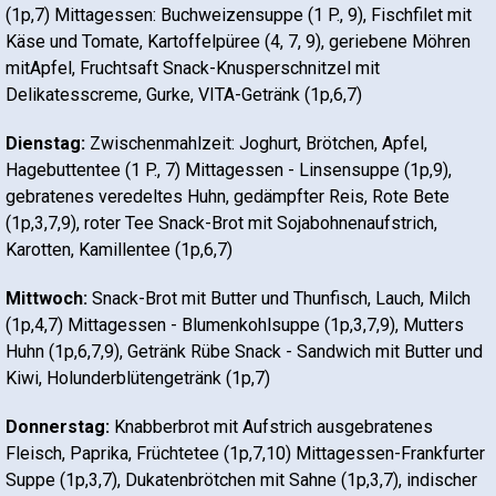
(1p,7) Mittagessen: Buchweizensuppe (1 P., 9), Fischfilet mit
Käse und Tomate, Kartoffelpüree (4, 7, 9), geriebene Möhren
mitApfel, Fruchtsaft Snack-Knusperschnitzel mit
Delikatesscreme, Gurke, VITA-Getränk (1p,6,7)
Dienstag:
Zwischenmahlzeit: Joghurt, Brötchen, Apfel,
Hagebuttentee (1 P., 7) Mittagessen - Linsensuppe (1p,9),
gebratenes veredeltes Huhn, gedämpfter Reis, Rote Bete
(1p,3,7,9), roter Tee Snack-Brot mit Sojabohnenaufstrich,
Karotten, Kamillentee (1p,6,7)
Mittwoch:
Snack-Brot mit Butter und Thunfisch, Lauch, Milch
(1p,4,7) Mittagessen - Blumenkohlsuppe (1p,3,7,9), Mutters
Huhn (1p,6,7,9), Getränk Rübe Snack - Sandwich mit Butter und
Kiwi, Holunderblütengetränk (1p,7)
Donnerstag:
Knabberbrot mit Aufstrich ausgebratenes
Fleisch, Paprika, Früchtetee (1p,7,10) Mittagessen-Frankfurter
Suppe (1p,3,7), Dukatenbrötchen mit Sahne (1p,3,7), indischer