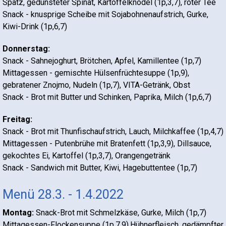
Spatz, gedünsteter Spinat, Kartoffelknödel (1p,3,7), roter Tee
Snack - knusprige Scheibe mit Sojabohnenaufstrich, Gurke,
Kiwi-Drink (1p,6,7)
Donnerstag:
Snack - Sahnejoghurt, Brötchen, Apfel, Kamillentee (1p,7)
Mittagessen - gemischte Hülsenfrüchtesuppe (1p,9),
gebratener Znojmo, Nudeln (1p,7), VITA-Getränk, Obst
Snack - Brot mit Butter und Schinken, Paprika, Milch (1p,6,7)
Freitag:
Snack - Brot mit Thunfischaufstrich, Lauch, Milchkaffee (1p,4,7)
Mittagessen - Putenbrühe mit Bratenfett (1p,3,9), Dillsauce,
gekochtes Ei, Kartoffel (1p,3,7), Orangengetränk
Snack - Sandwich mit Butter, Kiwi, Hagebuttentee (1p,7)
Menü 28.3. - 1.4.2022
Montag:
Snack-Brot mit Schmelzkäse, Gurke, Milch (1p,7)
Mittagessen-Flockensuppe (1p,7,9),Hühnerfleisch, gedämpfter