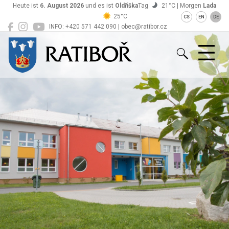
Heute ist
6. August 2026
und es ist
Oldřiška
Tag
21°C | Morgen
Lada
25°C
CS
EN
DE
INFO: +420 571 442 090 | obec@ratibor.cz
Ratiboř