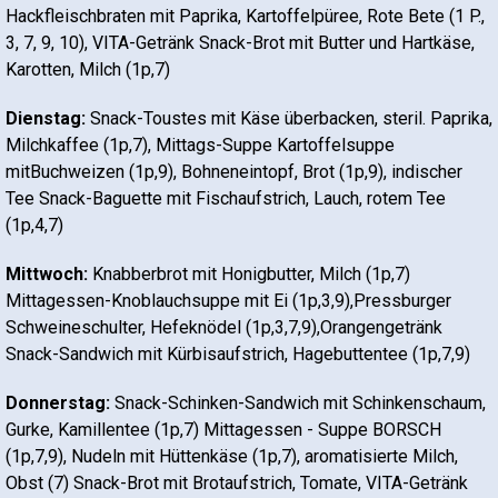
Hackfleischbraten mit Paprika, Kartoffelpüree, Rote Bete (1 P.,
3, 7, 9, 10), VITA-Getränk Snack-Brot mit Butter und Hartkäse,
Karotten, Milch (1p,7)
Dienstag:
Snack-Toustes mit Käse überbacken, steril. Paprika,
Milchkaffee (1p,7), Mittags-Suppe Kartoffelsuppe
mitBuchweizen (1p,9), Bohneneintopf, Brot (1p,9), indischer
Tee Snack-Baguette mit Fischaufstrich, Lauch, rotem Tee
(1p,4,7)
Mittwoch:
Knabberbrot mit Honigbutter, Milch (1p,7)
Mittagessen-Knoblauchsuppe mit Ei (1p,3,9),Pressburger
Schweineschulter, Hefeknödel (1p,3,7,9),Orangengetränk
Snack-Sandwich mit Kürbisaufstrich, Hagebuttentee (1p,7,9)
Donnerstag:
Snack-Schinken-Sandwich mit Schinkenschaum,
Gurke, Kamillentee (1p,7) Mittagessen - Suppe BORSCH
(1p,7,9), Nudeln mit Hüttenkäse (1p,7), aromatisierte Milch,
Obst (7) Snack-Brot mit Brotaufstrich, Tomate, VITA-Getränk