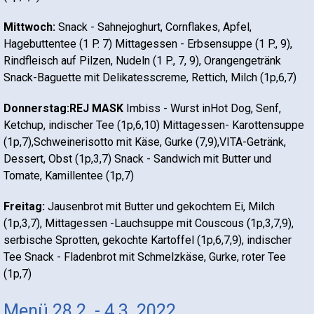
Mittwoch:
Snack - Sahnejoghurt, Cornflakes, Apfel,
Hagebuttentee (1 P. 7) Mittagessen - Erbsensuppe (1 P., 9),
Rindfleisch auf Pilzen, Nudeln (1 P., 7, 9), Orangengetränk
Snack-Baguette mit Delikatesscreme, Rettich, Milch (1p,6,7)
Donnerstag:REJ MASK
Imbiss - Wurst inHot Dog, Senf,
Ketchup, indischer Tee (1p,6,10) Mittagessen- Karottensuppe
(1p,7),Schweinerisotto mit Käse, Gurke (7,9),VITA-Getränk,
Dessert, Obst (1p,3,7) Snack - Sandwich mit Butter und
Tomate, Kamillentee (1p,7)
Freitag:
Jausenbrot mit Butter und gekochtem Ei, Milch
(1p,3,7), Mittagessen -Lauchsuppe mit Couscous (1p,3,7,9),
serbische Sprotten, gekochte Kartoffel (1p,6,7,9), indischer
Tee Snack - Fladenbrot mit Schmelzkäse, Gurke, roter Tee
(1p,7)
Menü 28.2. - 4.3. 2022