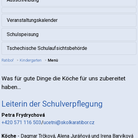
Veranstaltungskalender
Schulspeisung
Tschechische Schulaufsichtsbehörde
Ratiboř
Kindergarten
Menü
Was für gute Dinge die Köche für uns zubereitet
Titel des Artikels
haben...
Leiterin der Schulverpflegung
Petra Frydrychová
+420 571 116 503
/
ucetni@skolkaratibor.cz
Köche
- Dagmar Trčková, Alena Juráňová und Irena Barvíková