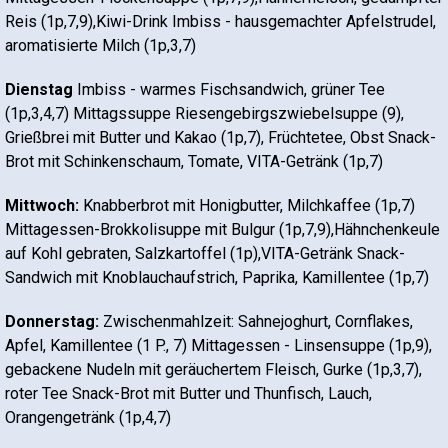
Reis (1p,7,9),Kiwi-Drink Imbiss - hausgemachter Apfelstrudel,
aromatisierte Milch (1p,3,7)
Dienstag
Imbiss - warmes Fischsandwich, grüner Tee
(1p,3,4,7) Mittagssuppe Riesengebirgszwiebelsuppe (9),
Grießbrei mit Butter und Kakao (1p,7), Früchtetee, Obst Snack-
Brot mit Schinkenschaum, Tomate, VITA-Getränk (1p,7)
Mittwoch:
Knabberbrot mit Honigbutter, Milchkaffee (1p,7)
Mittagessen-Brokkolisuppe mit Bulgur (1p,7,9),Hähnchenkeule
auf Kohl gebraten, Salzkartoffel (1p),VITA-Getränk Snack-
Sandwich mit Knoblauchaufstrich, Paprika, Kamillentee (1p,7)
Donnerstag:
Zwischenmahlzeit: Sahnejoghurt, Cornflakes,
Apfel, Kamillentee (1 P., 7) Mittagessen - Linsensuppe (1p,9),
gebackene Nudeln mit geräuchertem Fleisch, Gurke (1p,3,7),
roter Tee Snack-Brot mit Butter und Thunfisch, Lauch,
Orangengetränk (1p,4,7)