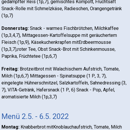
gedämpfter Reis (1p,7), gemischtes Kompott, Fruchtsaft
Snack-Rolle mit Schmelzkäse, Radieschen, Orangengetränk
(1p,7)
Donnerstag:
Snack - warmes Fischbrötchen, Milchkaffee
(1p,3,4,7), Mittagessen-Kartoffelsuppe mit geräuchertem
Fleisch (1p,9), Käsekuchenkrapfen mitErdbeermousse
(1p,3,7),roter Tee, Obst Snack-Brot mit Schinkenmousse,
Paprika, Früchtetee (1p,6,7)
Freitag:
Brotzeitbrot mit Walachischem Aufstrich, Tomate,
Milch (1p,6,7) Mittagessen - Spinatsuppe (1 P., 3, 7),
eingelegte Hühnerschnitzel, Salzkartoffeln, Sahnedressing (3,
7), VITA-Getränk, Hafersnack (1 P., 6) Snack - Pop, Apfel,
aromatisierte Milch (1p,3,7)
Menü 2.5. - 6.5. 2022
Montag:
Knabberbrot mitKnoblauchaufstrich, Tomate, Milch