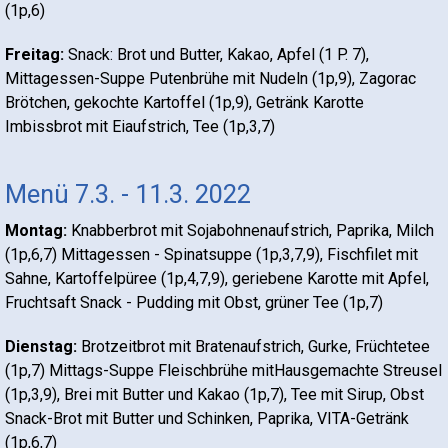
(1p,6)
Freitag:
Snack: Brot und Butter, Kakao, Apfel (1 P. 7),
Mittagessen-Suppe Putenbrühe mit Nudeln (1p,9), Zagorac
Brötchen, gekochte Kartoffel (1p,9), Getränk Karotte
Imbissbrot mit Eiaufstrich, Tee (1p,3,7)
Menü 7.3. - 11.3. 2022
Montag:
Knabberbrot mit Sojabohnenaufstrich, Paprika, Milch
(1p,6,7) Mittagessen - Spinatsuppe (1p,3,7,9), Fischfilet mit
Sahne, Kartoffelpüree (1p,4,7,9), geriebene Karotte mit Apfel,
Fruchtsaft Snack - Pudding mit Obst, grüner Tee (1p,7)
Dienstag:
Brotzeitbrot mit Bratenaufstrich, Gurke, Früchtetee
(1p,7) Mittags-Suppe Fleischbrühe mitHausgemachte Streusel
(1p,3,9), Brei mit Butter und Kakao (1p,7), Tee mit Sirup, Obst
Snack-Brot mit Butter und Schinken, Paprika, VITA-Getränk
(1p,6,7)