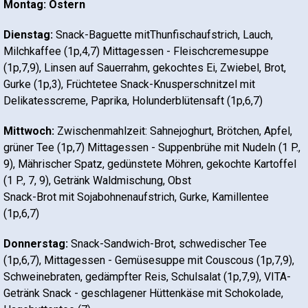
Montag: Ostern
Dienstag:
Snack-Baguette mitThunfischaufstrich, Lauch,
Milchkaffee (1p,4,7) Mittagessen - Fleischcremesuppe
(1p,7,9), Linsen auf Sauerrahm, gekochtes Ei, Zwiebel, Brot,
Gurke (1p,3), Früchtetee Snack-Knusperschnitzel mit
Delikatesscreme, Paprika, Holunderblütensaft (1p,6,7)
Mittwoch:
Zwischenmahlzeit: Sahnejoghurt, Brötchen, Apfel,
grüner Tee (1p,7) Mittagessen - Suppenbrühe mit Nudeln (1 P.,
9), Mährischer Spatz, gedünstete Möhren, gekochte Kartoffel
(1 P., 7, 9), Getränk Waldmischung, Obst
Snack-Brot mit Sojabohnenaufstrich, Gurke, Kamillentee
(1p,6,7)
Donnerstag:
Snack-Sandwich-Brot, schwedischer Tee
(1p,6,7), Mittagessen - Gemüsesuppe mit Couscous (1p,7,9),
Schweinebraten, gedämpfter Reis, Schulsalat (1p,7,9), VITA-
Getränk Snack - geschlagener Hüttenkäse mit Schokolade,