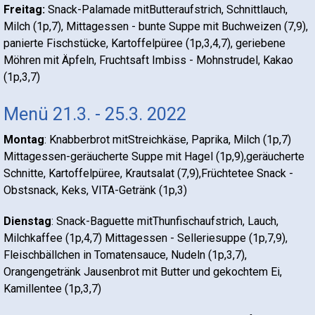
Freitag:
Snack-Palamade mitButteraufstrich, Schnittlauch,
Milch (1p,7), Mittagessen - bunte Suppe mit Buchweizen (7,9),
panierte Fischstücke, Kartoffelpüree (1p,3,4,7), geriebene
Möhren mit Äpfeln, Fruchtsaft Imbiss - Mohnstrudel, Kakao
(1p,3,7)
Menü 21.3. - 25.3. 2022
Montag
: Knabberbrot mitStreichkäse, Paprika, Milch (1p,7)
Mittagessen-geräucherte Suppe mit Hagel (1p,9),geräucherte
Schnitte, Kartoffelpüree, Krautsalat (7,9),Früchtetee Snack -
Obstsnack, Keks, VITA-Getränk (1p,3)
Dienstag
: Snack-Baguette mitThunfischaufstrich, Lauch,
Milchkaffee (1p,4,7) Mittagessen - Selleriesuppe (1p,7,9),
Fleischbällchen in Tomatensauce, Nudeln (1p,3,7),
Orangengetränk Jausenbrot mit Butter und gekochtem Ei,
Kamillentee (1p,3,7)