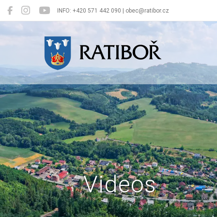
INFO: +420 571 442 090 | obec@ratibor.cz
Ratiboř
Videos