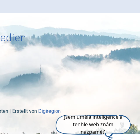
Medien
en | Erstellt von
Digiregion
Vyzkoušejte si mě.