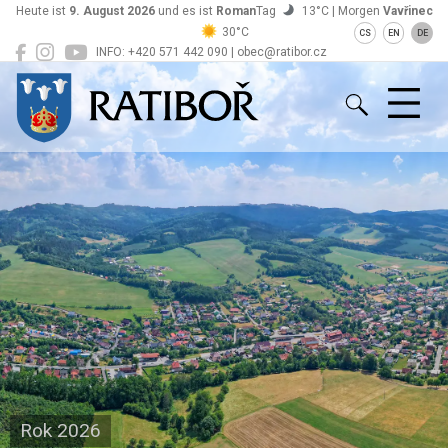
Heute ist
9. August 2026
und es ist
Roman
Tag
13°C | Morgen
Vavřinec
30°C
CS
EN
DE
INFO: +420 571 442 090 | obec@ratibor.cz
Ratiboř
Rok 2026