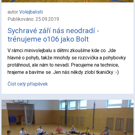
autor
Volejbalisti
Publikováno: 25.09.2019
Sychravé září nás neodradí -
trénujeme o106 jako Bolt
V rámci minivolejbalu s dětmi zkoušíme kde co. Jde
hlavně o pohyb, takže mnohdy se rozcvička a pohybovky
protáhnout, ale nám to nevadí. Pracujeme na technice,
hrajeme a bavíme se. Jen nás někdy zlobí tkaničky :-)
Číst celý příspěvek