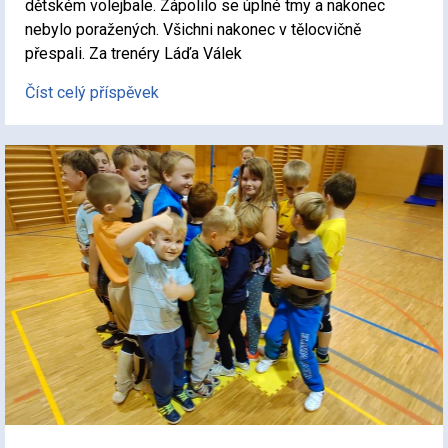
dětském volejbale. Zápolilo se úplné tmy a nakonec
nebylo poražených. Všichni nakonec v tělocvičně
přespali. Za trenéry Láďa Válek
Číst celý příspěvek