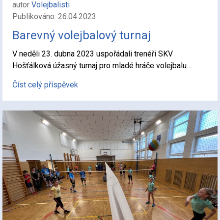
autor
Volejbalisti
Publikováno: 26.04.2023
Barevný volejbalový turnaj
V neděli 23. dubna 2023 uspořádali trenéři SKV
Hošťálková úžasný turnaj pro mladé hráče volejbalu…
Číst celý příspěvek