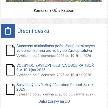
Kamera na OÚ v Ratiboři
Úřední deska
Stanovení minimálního počtu členů okrskových
volebních komisí pro volby do Zastupitelstva
obce Ratiboř konané ve dnech 09. a 10. říjen
Vyvěšeno od 9. července 2026 do 10. října 2026
2026
VOLBY DO ZASTUPITELSTVA OBCE RATIBOŘ
9. a 10. října 2026
Vyvěšeno od 8. července 2026 do 10. října 2026
Schválený závěrečný účet obce Ratiboř za rok
2025
Vyvěšeno od 25. června 2026 do 30. června 2027
Další zprávy na ÚD