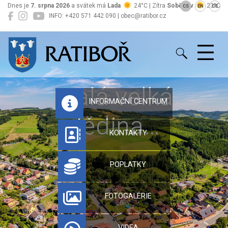
Dnes je
7. srpna 2026
a svátek má
Lada
24°C | Zítra
Soběslav
23°C
CS
EN
DE
INFO: +420 571 442 090 | obec@ratibor.cz
Ratiboř
Malá velká
INFORMAČNÍ CENTRUM
dědina…
KONTAKTY
POPLATKY
FOTOGALERIE
VIDEA