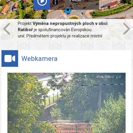
Projekt
Výměna nepropustných ploch v obci
Ratiboř
je spolufinancován Evropskou
unií. Předmětem projektu je realizace místní
komunikace, chodníku a parkovacích stání v
propustném standardu. Hlavním cílem projektu je
udržení vody v krajině. Dešťová voda bude
Webkamera
zadržena v předmětné lokalitě a za normálních
podmínek budou deštové vody vsakovány do
podloží.