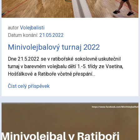
autor
Volejbalisti
Datum konání:
21.05.2022
Minivolejbalový turnaj 2022
Dne 21.5.2022 se v ratibořské sokolovně uskutečnil
turnaj v barevném volejbalu dětí 1.-5. třídy ze Vsetína,
Hošťálkové a Ratiboře včetně přespání…
Číst celý příspěvek