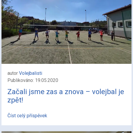
autor
Volejbalisti
Publikováno: 19.05.2020
Začali jsme zas a znova – volejbal je
zpět!
Číst celý příspěvek