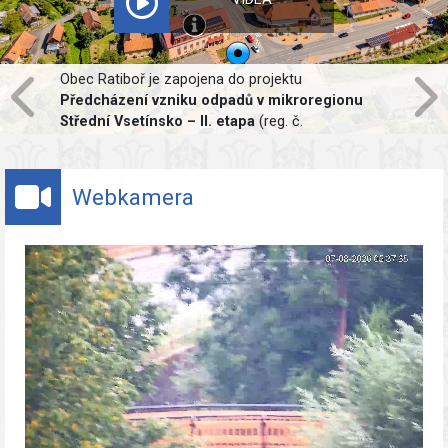
Projekt
Výměna nepropustných ploch v obci
Ratiboř
je spolufinancován Evropskou
unií. Předmětem projektu je realizace místní
komunikace, chodníku a parkovacích stání v
propustném standardu. Hlavním cílem projektu je
udržení vody v krajině. Dešťová voda bude
Webkamera
zadržena v předmětné lokalitě a za normálních
podmínek budou deštové vody vsakovány do
podloží.