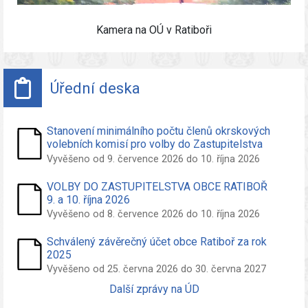
Kamera na OÚ v Ratiboři
Úřední deska
Stanovení minimálního počtu členů okrskových
volebních komisí pro volby do Zastupitelstva
obce Ratiboř konané ve dnech 09. a 10. říjen
Vyvěšeno od 9. července 2026 do 10. října 2026
2026
VOLBY DO ZASTUPITELSTVA OBCE RATIBOŘ
9. a 10. října 2026
Vyvěšeno od 8. července 2026 do 10. října 2026
Schválený závěrečný účet obce Ratiboř za rok
2025
Vyvěšeno od 25. června 2026 do 30. června 2027
Další zprávy na ÚD