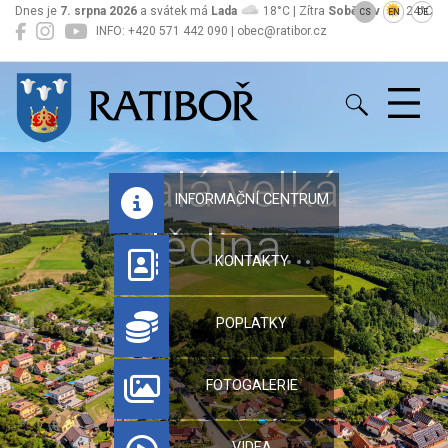
Dnes je
7. srpna 2026
a svátek má
Lada
18°C | Zítra
Soběslav
24°C
CS
EN
DE
INFO: +420 571 442 090 | obec@ratibor.cz
Ratiboř
Malá velká
INFORMAČNÍ CENTRUM
dědina…
KONTAKTY
POPLATKY
FOTOGALERIE
VIDEA