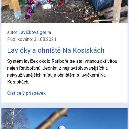
autor
Lavičková gerila
Publikováno: 31.08.2021
Lavičky a ohniště Na Kosiskách
Systém laviček okolo Ratiboře se stal vítanou aktivitou
nejen Ratibořanů. Jedním z nejnavštěvovanějších a
nejvyužívanějších míst je ohništěm s lavičkami Na
Kosiskách.
Číst celý příspěvek