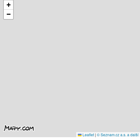
+
−
Leaflet
|
© Seznam.cz a.s. a další