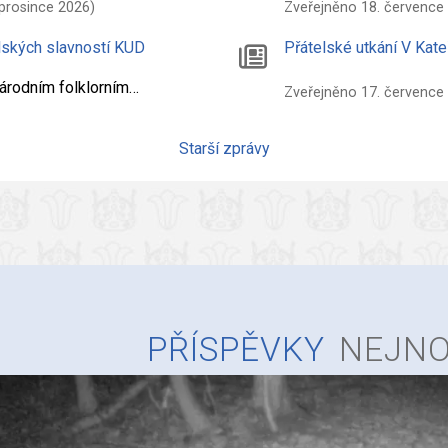
 prosince 2026)
Zveřejněno 18. července
lských slavností KUD
Přátelské utkání V Kate
národním folklorním…
Zveřejněno 17. července
Starší zprávy
PŘÍSPĚVKY
NEJNO