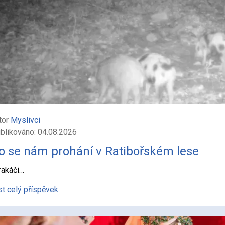
tor
Myslivci
blikováno: 04.08.2026
o se nám prohání v Ratibořském lese
rakáči…
st celý příspěvek