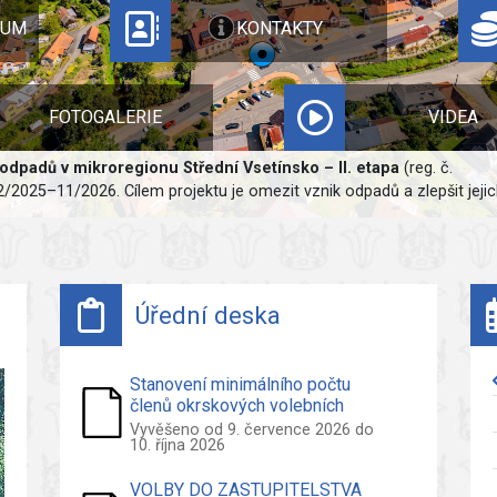
RUM
KONTAKTY
FOTOGALERIE
VIDEA
odpadů v mikroregionu Střední Vsetínsko – II. etapa
(reg. č.
2025–11/2026. Cílem projektu je omezit vznik odpadů a zlepšit jejich
Úřední deska
Stanovení minimálního počtu
členů okrskových volebních
komisí pro volby do
Vyvěšeno od 9. července 2026 do
10. října 2026
Zastupitelstva obce Ratiboř
konané ve dnech 09. a 10. říjen
2026
VOLBY DO ZASTUPITELSTVA