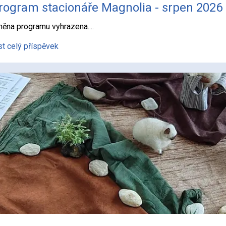
rogram stacionáře Magnolia - srpen 2026
ěna programu vyhrazena....
st celý příspěvek