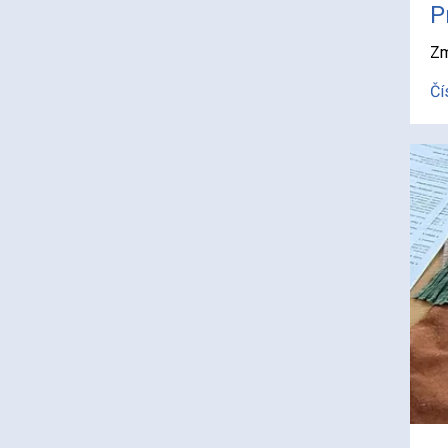
P
Zm
Čí