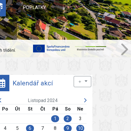
POPLATKY
 třídění.
＋
Kalendář akcí
Listopad 2024
Po
Út
St
Čt
Pá
So
Ne
1
2
3
4
5
6
7
8
9
10