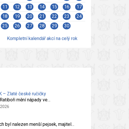
11
12
13
14
15
16
17
18
19
20
21
22
23
24
25
26
27
28
29
30
Kompletní kalendář akcí na celý rok
 – Zlaté české ručičky
V Ratiboři mění nápady ve…
 2026
ých byl nalezen menší pejsek, majitel…