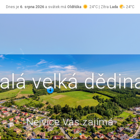
Dnes je
6. srpna 2026
a svátek má
Oldřiška
24°C | Zítra
Lada
24°C
alá velká dědin
Nejvíce Vás zajímá