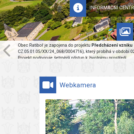
INFORMAČNÍ CENT
Obec Ratiboř je zapojena do projektu
Předcházení vzniku 
CZ.05.01.05/XX/24_068/0004716), který probíhá v období 02/
Projekt podporuje šetrnější přístup k životnímu prostředí.
Webkamera