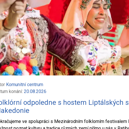
tor
Komunitní centrum
tum konání:
20.08.2026
olklórní odpoledne s hostem Liptálských 
akedonie
kračujeme ve spolupráci s Mezinárodním folklorním festivalem L
žnost poznat kulturu a tradice různých zemí přímo u nás v Ratibo