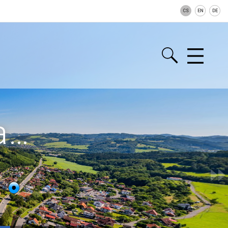
CS
EN
DE
a…