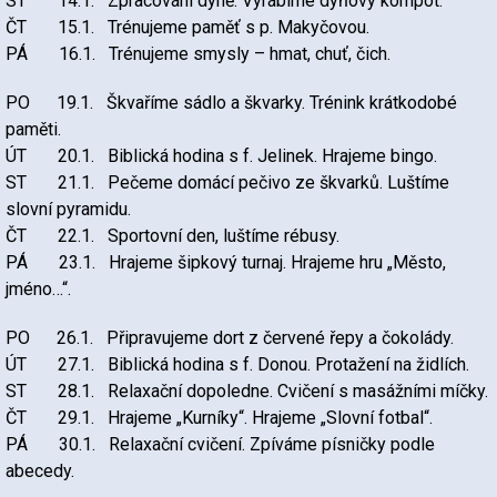
ST 14.1. Zpracování dýně. Vyrábíme dýňový kompot.
ČT 15.1. Trénujeme paměť s p. Makyčovou.
PÁ 16.1. Trénujeme smysly – hmat, chuť, čich.
PO 19.1. Škvaříme sádlo a škvarky. Trénink krátkodobé
paměti.
ÚT 20.1. Biblická hodina s f. Jelinek. Hrajeme bingo.
ST 21.1. Pečeme domácí pečivo ze škvarků. Luštíme
slovní pyramidu.
ČT 22.1. Sportovní den, luštíme rébusy.
PÁ 23.1. Hrajeme šipkový turnaj. Hrajeme hru „Město,
jméno…“.
PO 26.1. Připravujeme dort z červené řepy a čokolády.
ÚT 27.1. Biblická hodina s f. Donou. Protažení na židlích.
ST 28.1. Relaxační dopoledne. Cvičení s masážními míčky.
ČT 29.1. Hrajeme „Kurníky“. Hrajeme „Slovní fotbal“.
PÁ 30.1. Relaxační cvičení. Zpíváme písničky podle
abecedy.