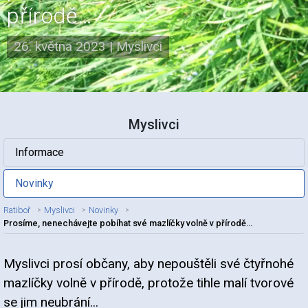
přírodě…
26. května 2023
|
Myslivci
Myslivci
Informace
Novinky
Ratiboř
Myslivci
Novinky
Prosíme, nenechávejte pobíhat své mazlíčky volně v přírodě…
Myslivci prosí občany, aby nepouštěli své čtyřnohé
Nadpis článku
mazlíčky volně v přírodě, protože tihle malí tvorové
se jim neubrání...