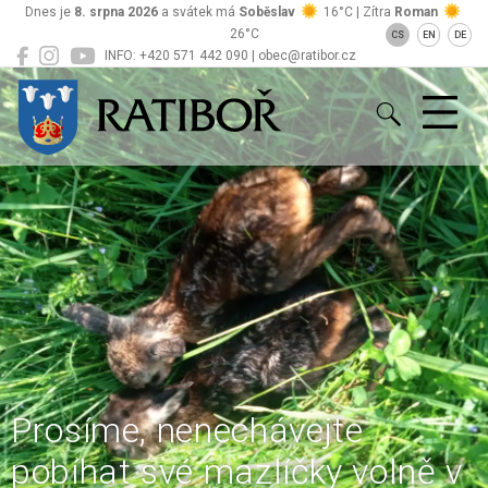
Dnes je
8. srpna 2026
a svátek má
Soběslav
16°C | Zítra
Roman
26°C
CS
EN
DE
INFO: +420 571 442 090 | obec@ratibor.cz
Ratiboř
Prosíme, nenechávejte
pobíhat své mazlíčky volně v