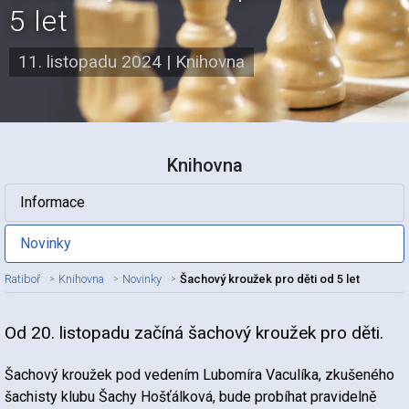
5 let
11. listopadu 2024
|
Knihovna
Knihovna
Informace
Novinky
Ratiboř
Knihovna
Novinky
Šachový kroužek pro děti od 5 let
Od 20. listopadu začíná šachový kroužek pro děti.
Nadpis článku
Šachový kroužek pod vedením Lubomíra Vaculíka, zkušeného
šachisty klubu Šachy Hošťálková, bude probíhat pravidelně