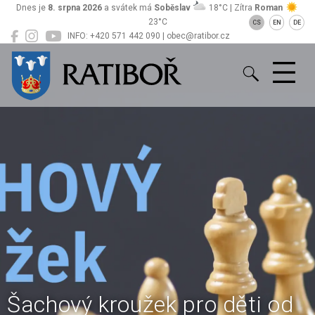
Dnes je
8. srpna 2026
a svátek má
Soběslav
18°C | Zítra
Roman
23°C
CS
EN
DE
INFO: +420 571 442 090 | obec@ratibor.cz
Ratiboř
Šachový kroužek pro děti od