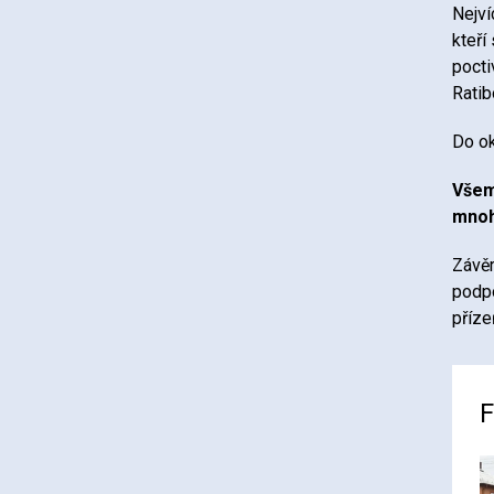
Nejví
kteří
pocti
Ratib
Do ok
Všem
mnoh
Závěr
podpo
příze
F