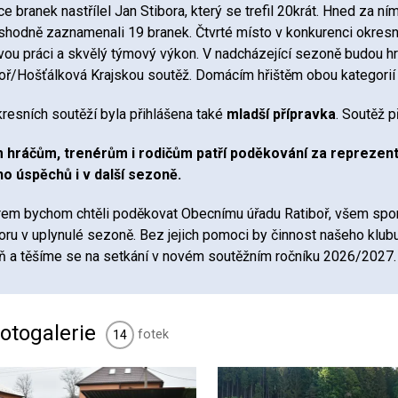
ce branek nastřílel Jan Stibora, který se trefil 20krát. Hned za 
 shodně zaznamenali 19 branek. Čtvrté místo v konkurenci okres
vou práci a skvělý týmový výkon. V nadcházející sezoně budou hr
oř/Hošťálková Krajskou soutěž. Domácím hřištěm obou kategorií 
resních soutěží byla přihlášena také
mladší přípravka
. Soutěž 
 hráčům, trenérům i rodičům patří poděkování za reprezent
o úspěchů i v další sezoně.
em bychom chtěli poděkovat Obecnímu úřadu Ratiboř, všem spo
ru v uplynulé sezoně. Bez jejich pomoci by činnost našeho klub
ň a těšíme se na setkání v novém soutěžním ročníku 2026/2027.
otogalerie
fotek
14