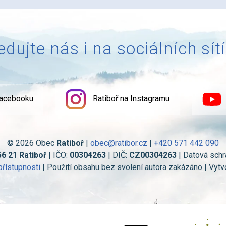
edujte nás i na sociálních sít
Facebooku
Ratiboř na Instagramu
© 2026 Obec
Ratiboř
|
obec@ratibor.cz
|
+420 571 442 090
56 21 Ratiboř
| IČO:
00304263
| DIČ:
CZ00304263
| Datová schr
přístupnosti
| Použití obsahu bez svolení autora zakázáno | Vytv