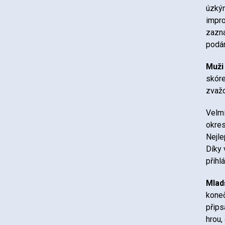
úzkým
impro
zazna
podán
Muži
skóre
zvažo
Velmi
okres
Nejle
Díky 
přihl
Mlad
koneč
přips
hrou,