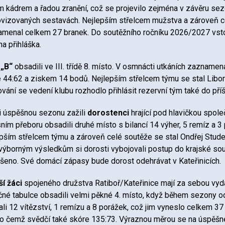
 kádrem a řadou zranění, což se projevilo zejména v závěru sez
vizovaných sestavách. Nejlepším střelcem mužstva a zároveň celé
menal celkem 27 branek. Do soutěžního ročníku 2026/2027 vstoupí 
a přihláška.
 „B“
obsadili ve III. třídě 8. místo. V osmnácti utkáních zaznamen
 44:62 a ziskem 14 bodů. Nejlepším střelcem týmu se stal Libor 
vání se vedení klubu rozhodlo přihlásit rezervní tým také do příš
 úspěšnou sezonu zažili
dorostenci
hrající pod hlavičkou spol
ním přeboru obsadili druhé místo s bilancí 14 výher, 5 remíz a 3 
pším střelcem týmu a zároveň celé soutěže se stal Ondřej Studen
výborným výsledkům si dorosti vybojovali postup do krajské sout
ášeno. Své domácí zápasy bude dorost odehrávat v Kateřinicích.
ší žáci
spojeného družstva Ratiboř/Kateřinice mají za sebou vy
né tabulce obsadili velmi pěkné 4. místo, když během sezony od
ali 12 vítězství, 1 remízu a 8 porážek, což jim vyneslo celkem 3
 o čemž svědčí také skóre 135:73. Výraznou měrou se na úspěšné 