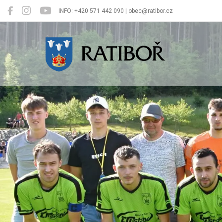
INFO: +420 571 442 090 | obec@ratibor.cz
Ratiboř