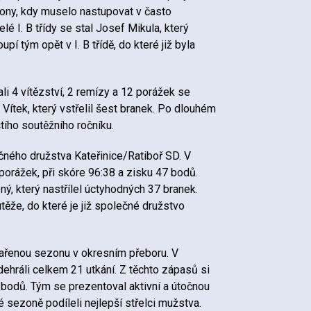
ony, kdy muselo nastupovat v často
 I. B třídy se stal Josef Mikula, který
tým opět v I. B třídě, do které již byla
ali 4 vítězství, 2 remízy a 12 porážek se
Vítek, který vstřelil šest branek. Po dlouhém
tího soutěžního ročníku.
ečného družstva Kateřinice/Ratiboř SD. V
porážek, při skóre 96:38 a zisku 47 bodů.
ý, který nastřílel úctyhodných 37 branek.
ěže, do které je již společné družstvo
dařenou sezonu v okresním přeboru. V
ehráli celkem 21 utkání. Z těchto zápasů si
7 bodů. Tým se prezentoval aktivní a útočnou
sezoně podíleli nejlepší střelci mužstva.