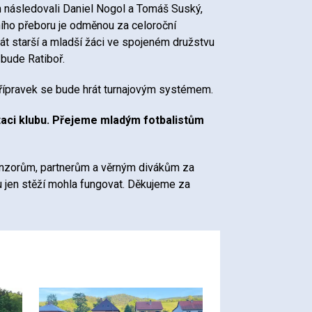
ním následovali Daniel Nogol a Tomáš Suský,
ního přeboru je odměnou za celoroční
át starší a mladší žáci ve spojeném družstvu
bude Ratiboř.
přípravek se bude hrát turnajovým systémem.
aci klubu. Přejeme mladým fotbalistům
nzorům, partnerům a věrným divákům za
u jen stěží mohla fungovat. Děkujeme za