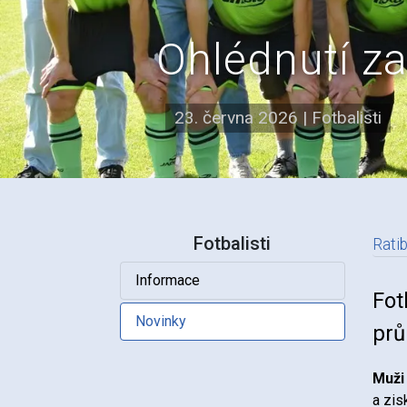
Ohlédnutí z
23. června 2026
|
Fotbalisti
Fotbalisti
Rati
Informace
N
Fot
Novinky
pr
Muži
a zis