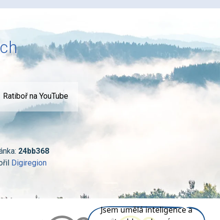
ích
Ratiboř na YouTube
ánka:
24bb368
ořil
Digiregion
Jsem umělá inteligence a