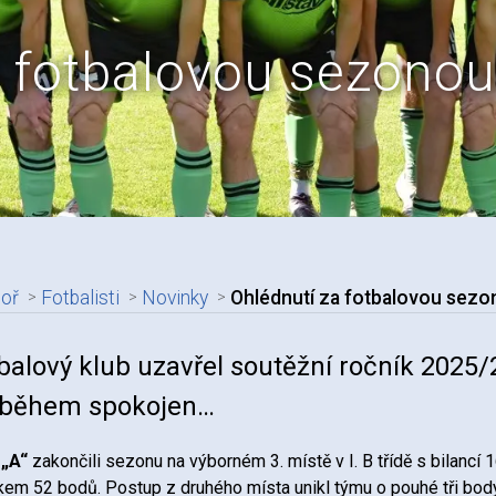
a fotbalovou sezono
boř
Fotbalisti
Novinky
Ohlédnutí za fotbalovou sez
adpis článku
balový klub uzavřel soutěžní ročník 2025/
ůběhem spokojen…
 „A“
zakončili sezonu na výborném 3. místě v I. B třídě s bilancí 
kem 52 bodů. Postup z druhého místa unikl týmu o pouhé tři body