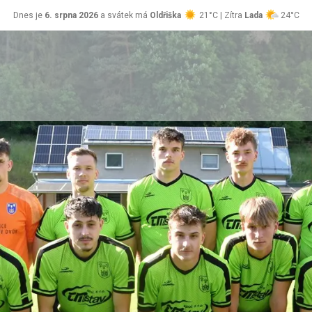
Dnes je
6. srpna 2026
a svátek má
Oldřiška
21°C | Zítra
Lada
24°C