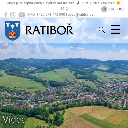
Dnes je
9. srpna 2026
a svátek má
Roman
13°C | Zítra
Vavřinec
30°C
CS
EN
DE
INFO: +420 571 442 090 | obec@ratibor.cz
Ratiboř
Videa