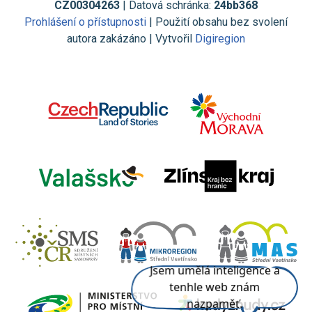
CZ00304263
| Datová schránka:
24bb368
Prohlášení o přístupnosti
| Použití obsahu bez svolení
autora zakázáno | Vytvořil
Digiregion
Jsem umělá inteligence a
tenhle web znám
nazpaměť.