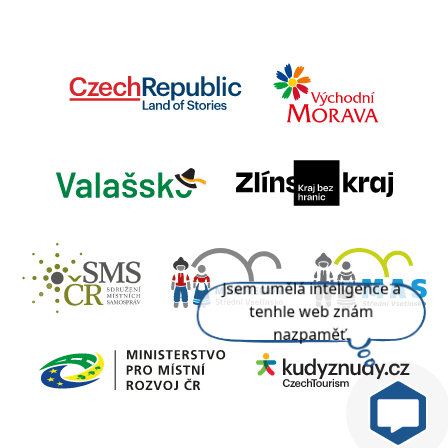
Jsem umělá inteligence a
tenhle web znám
nazpaměť.