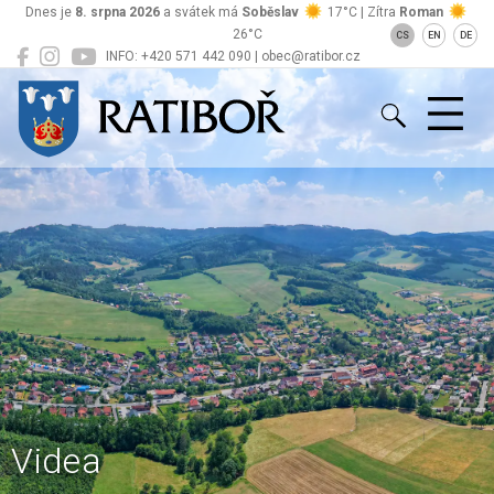
Dnes je
8. srpna 2026
a svátek má
Soběslav
17°C | Zítra
Roman
26°C
CS
EN
DE
INFO: +420 571 442 090 | obec@ratibor.cz
Ratiboř
Videa