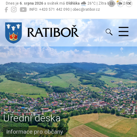
Dnes je
6. srpna 2026
a svátek má
Oldřiška
26°C | Zítra
Lada
24°C
CS
EN
DE
INFO: +420 571 442 090 | obec@ratibor.cz
Ratiboř
Úřední deska
Informace pro občany