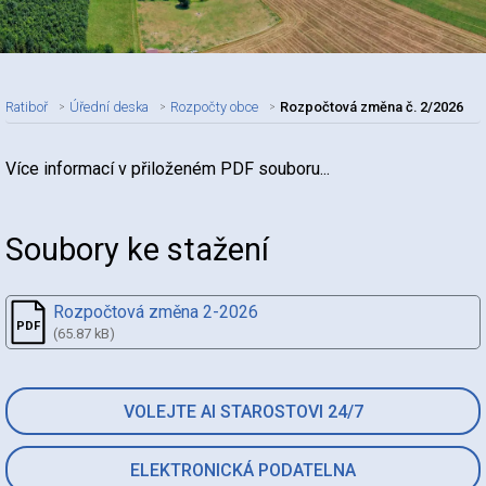
Ratiboř
Úřední deska
Rozpočty obce
Rozpočtová změna č. 2/2026
Více informací v přiloženém PDF souboru...
Nadpis článku
Soubory ke stažení
Rozpočtová změna 2-2026
(65.87 kB)
VOLEJTE AI STAROSTOVI 24/7
ELEKTRONICKÁ PODATELNA