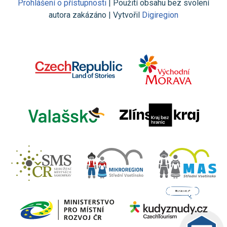
Prohlášení o přístupnosti
| Použití obsahu bez svolení
autora zakázáno | Vytvořil
Digiregion
Jsem umělá inteligence a
tenhle web znám
nazpaměť.