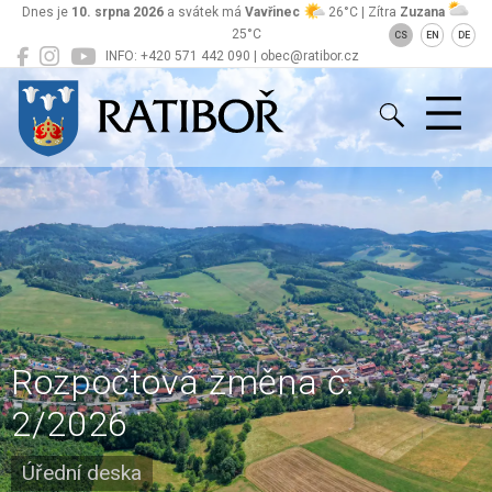
Dnes je
10. srpna 2026
a svátek má
Vavřinec
26°C | Zítra
Zuzana
25°C
CS
EN
DE
INFO: +420 571 442 090 | obec@ratibor.cz
Ratiboř
Rozpočtová změna č.
2/2026
Úřední deska