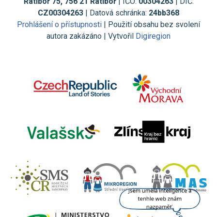
Ratiboř 75, 756 21 Ratiboř
| IČO:
00304263
| DIČ:
CZ00304263
| Datová schránka:
24bb368
Prohlášení o přístupnosti
| Použití obsahu bez svolení
autora zakázáno | Vytvořil
Digiregion
Jsem umělá inteligence a
tenhle web znám
nazpaměť.