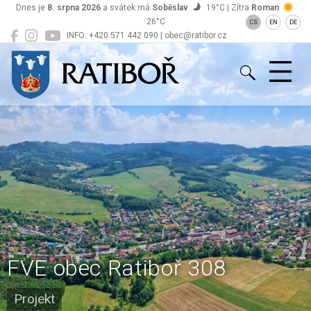
Dnes je
8. srpna 2026
a svátek má
Soběslav
19°C | Zítra
Roman
26°C
CS
EN
DE
INFO: +420 571 442 090 | obec@ratibor.cz
Ratiboř
FVE obec Ratiboř 308
Projekt