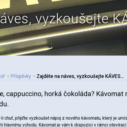
náves, vyzkoušejte 
boř
Příspěvky
Zajděte na náves, vyzkoušejte KÁVES…
adpis článku
e, cappuccino, horká čokoláda? Kávomat 
du.
li chuť, přijďte vyzkoušet nápoj z nového kávomatu, který je um
ti hlavnímu vchodu. Kávomat je vám k dispozici v rámci otevírac