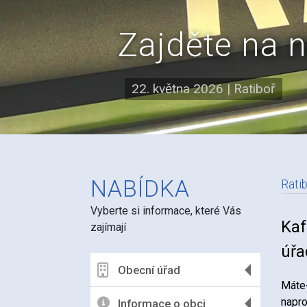
Zajděte na 
22. května 2026
|
Ratiboř
NABÍDKA
Rati
Vyberte si informace, které Vás
N
Kaf
zajímají
úřa
Obecní úřad
Máte-
napro
Informace o obci