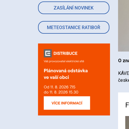
ZASÍLÁNÍ NOVINEK
METEOSTANICE RATIBOŘ
O zn
KÁVES
české
F