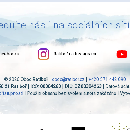
edujte nás i na sociálních sít
Facebooku
Ratiboř na Instagramu
© 2026 Obec
Ratiboř
|
obec@ratibor.cz
|
+420 571 442 090
56 21 Ratiboř
| IČO:
00304263
| DIČ:
CZ00304263
| Datová schr
přístupnosti
| Použití obsahu bez svolení autora zakázáno | Vytv