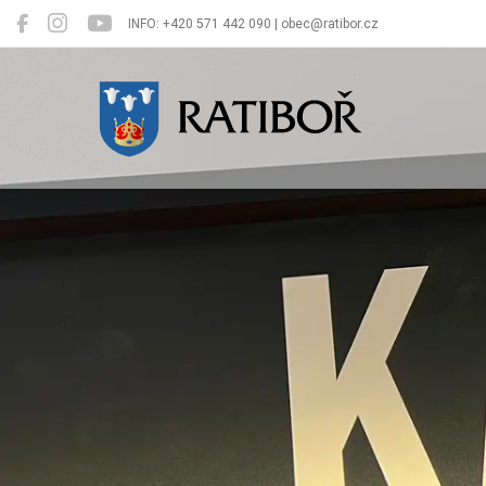
INFO: +420 571 442 090 | obec@ratibor.cz
Ratiboř