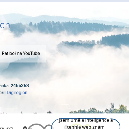
ích
Ratiboř na YouTube
ánka:
24bb368
ořil
Digiregion
Jsem umělá inteligence a
tenhle web znám