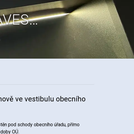
KÁVES…
nově ve vestibulu obecního
ístěn pod schody obecního úřadu, přímo
í doby OÚ.