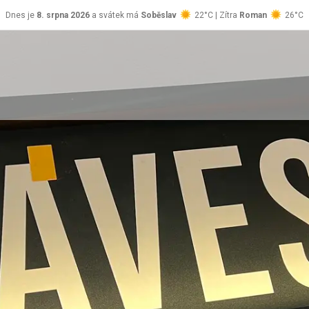
Dnes je
8. srpna 2026
a svátek má
Soběslav
22°C | Zítra
Roman
26°C