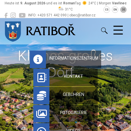
Heute ist
9. August 2026
und es ist
Roman
Tag
24°C | Morgen
Vavřinec
31°C
CS
EN
DE
INFO: +420 571 442 090 | obec@ratibor.cz
Ratiboř
Kleines großes
INFORMATIONSZENTRUM
Dorf…
KONTAKT
GEBÜHREN
FOTOGALERIE
VIDEOS