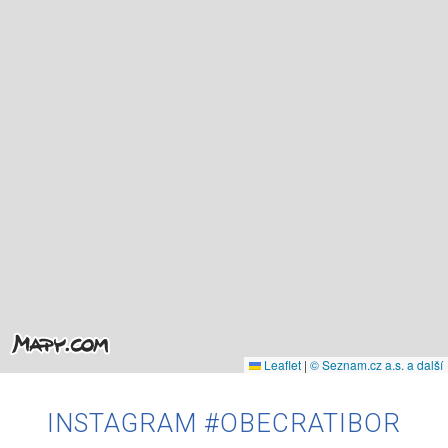
Leaflet
|
© Seznam.cz a.s. a další
INSTAGRAM #OBECRATIBOR