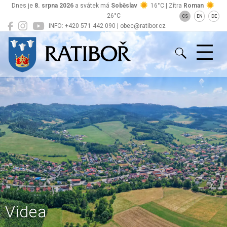
Dnes je
8. srpna 2026
a svátek má
Soběslav
16°C | Zítra
Roman
26°C
CS
EN
DE
INFO: +420 571 442 090 | obec@ratibor.cz
Ratiboř
Videa