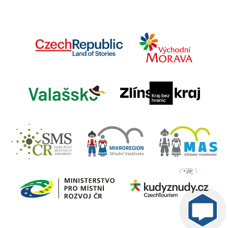
Jsem umělá inteligence a
tenhle web znám
nazpaměť.