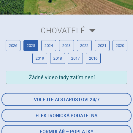
CHOVATELÉ
2026
2025
2024
2023
2022
2021
2020
2019
2018
2017
2016
Žádné video tady zatím není.
VOLEJTE AI STAROSTOVI 24/7
ELEKTRONICKÁ PODATELNA
FORMULÁŘ – POPLATKY