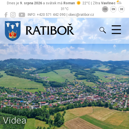
Dnes je
9. srpna 2026
a svátek má
Roman
22°C | Zítra
Vavřinec
31°C
CS
EN
DE
INFO: +420 571 442 090 | obec@ratibor.cz
Ratiboř
Videa