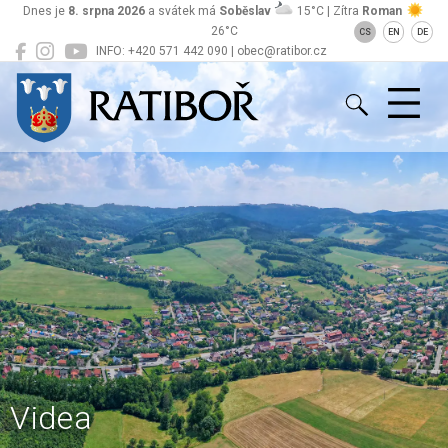
Dnes je
8. srpna 2026
a svátek má
Soběslav
15°C | Zítra
Roman
26°C
CS
EN
DE
INFO: +420 571 442 090 | obec@ratibor.cz
Ratiboř
Videa