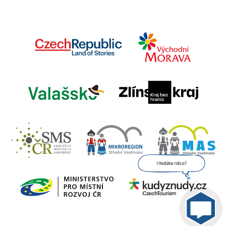
Jsem umělá inteligence a
tenhle web znám
nazpaměť.