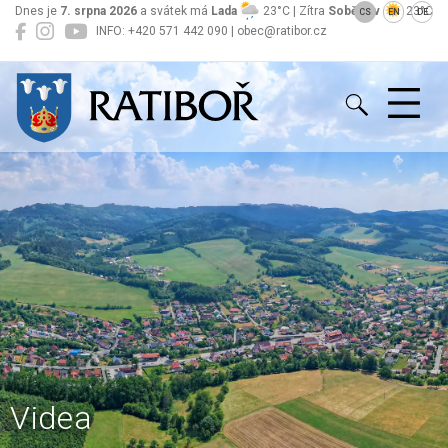
Dnes je
7. srpna 2026
a svátek má
Lada
23°C | Zítra
Soběslav
23°C
CS
EN
DE
INFO: +420 571 442 090 | obec@ratibor.cz
Ratiboř
Videa