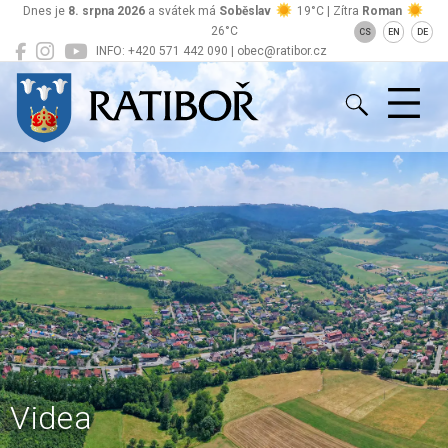
Dnes je
8. srpna 2026
a svátek má
Soběslav
19°C | Zítra
Roman
26°C
CS
EN
DE
INFO: +420 571 442 090 | obec@ratibor.cz
Ratiboř
Videa