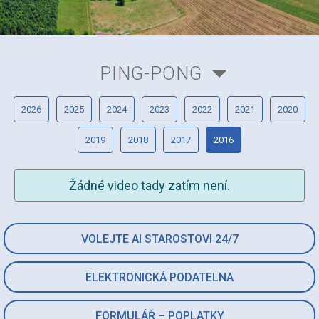
PING-PONG
2026
2025
2024
2023
2022
2021
2020
2019
2018
2017
2016
Žádné video tady zatím není.
VOLEJTE AI STAROSTOVI 24/7
ELEKTRONICKÁ PODATELNA
FORMULÁŘ – POPLATKY