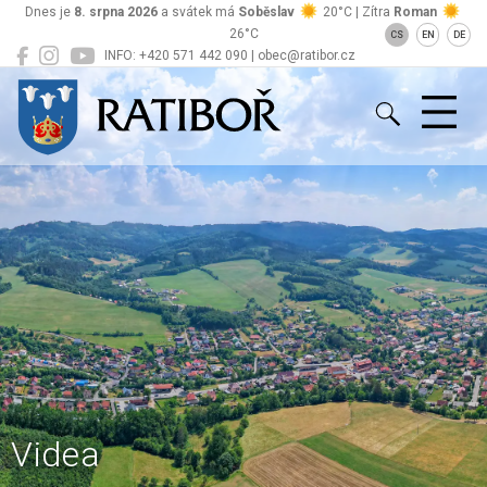
Dnes je
8. srpna 2026
a svátek má
Soběslav
20°C | Zítra
Roman
26°C
CS
EN
DE
INFO: +420 571 442 090 | obec@ratibor.cz
Ratiboř
Videa