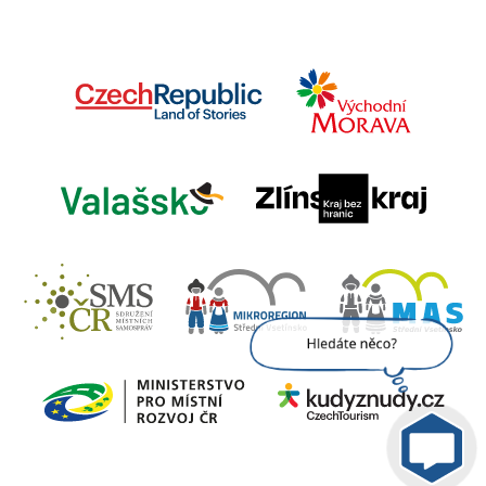
Jsem umělá inteligence a
tenhle web znám
nazpaměť.