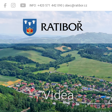
INFO: +420 571 442 090 | obec@ratibor.cz
Ratiboř
Videa