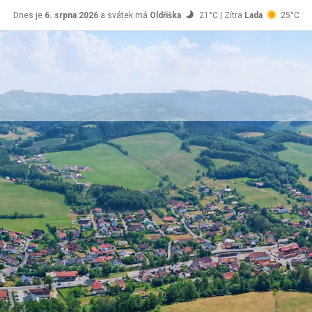
Dnes je
6. srpna 2026
a svátek má
Oldřiška
21°C | Zítra
Lada
25°C