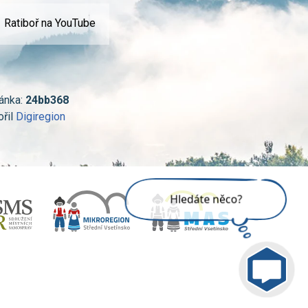
Ratiboř na YouTube
ánka:
24bb368
ořil
Digiregion
Jsem umělá inteligence a
tenhle web znám
nazpaměť.