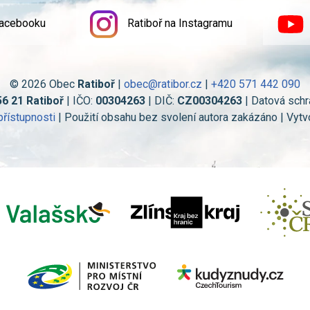
Facebooku
Ratiboř na Instagramu
© 2026 Obec
Ratiboř
|
obec@ratibor.cz
|
+420 571 442 090
56 21 Ratiboř
| IČO:
00304263
| DIČ:
CZ00304263
| Datová schr
přístupnosti
| Použití obsahu bez svolení autora zakázáno | Vytv