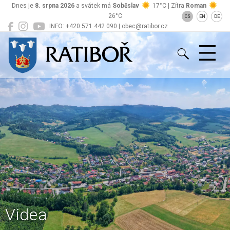
Dnes je
8. srpna 2026
a svátek má
Soběslav
17°C | Zítra
Roman
26°C
CS
EN
DE
INFO: +420 571 442 090 | obec@ratibor.cz
Ratiboř
Videa