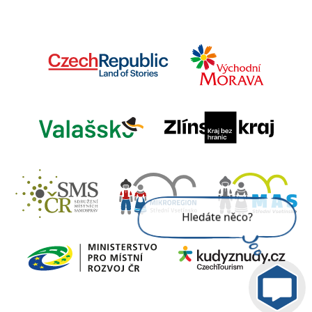
Jsem umělá inteligence a
tenhle web znám
nazpaměť.