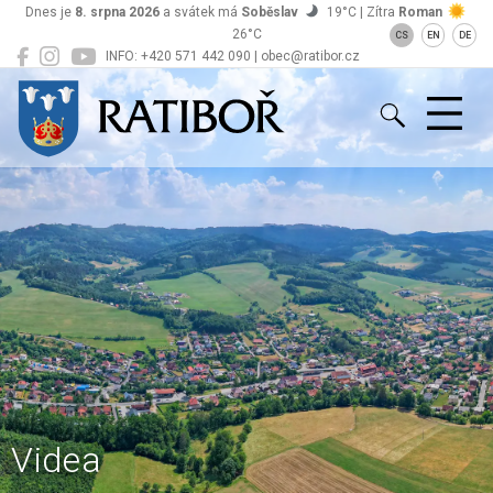
Dnes je
8. srpna 2026
a svátek má
Soběslav
19°C | Zítra
Roman
26°C
CS
EN
DE
INFO: +420 571 442 090 | obec@ratibor.cz
Ratiboř
Videa