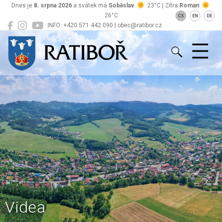
Dnes je
8. srpna 2026
a svátek má
Soběslav
23°C | Zítra
Roman
26°C
CS
EN
DE
INFO: +420 571 442 090 | obec@ratibor.cz
Ratiboř
Videa