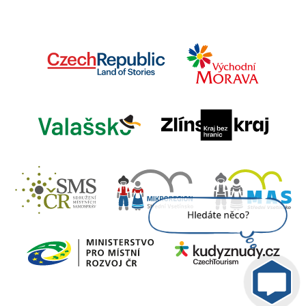
Jsem umělá inteligence a
tenhle web znám
nazpaměť.