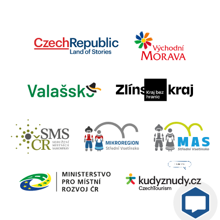
Jsem umělá inteligence a
tenhle web znám
nazpaměť.