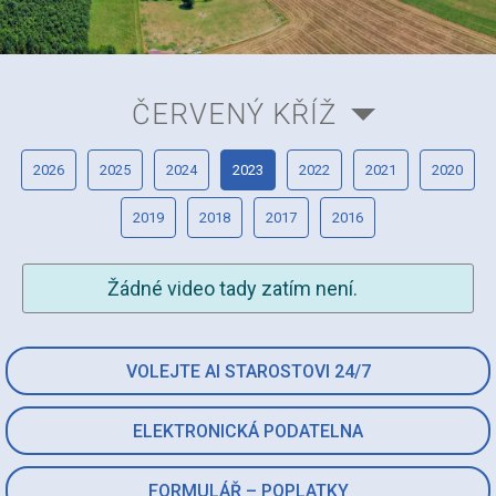
ČERVENÝ KŘÍŽ
2026
2025
2024
2023
2022
2021
2020
2019
2018
2017
2016
Žádné video tady zatím není.
VOLEJTE AI STAROSTOVI 24/7
ELEKTRONICKÁ PODATELNA
FORMULÁŘ – POPLATKY