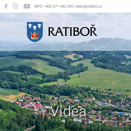
INFO: +420 571 442 090 | obec@ratibor.cz
Ratiboř
Videa