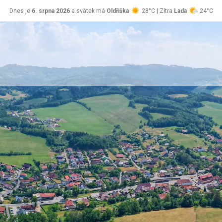
Dnes je
6. srpna 2026
a svátek má
Oldřiška
28°C | Zítra
Lada
24°C