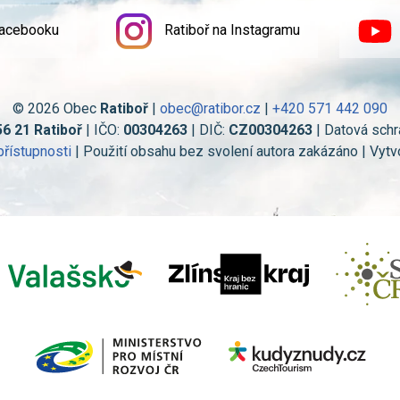
Facebooku
Ratiboř na Instagramu
© 2026 Obec
Ratiboř
|
obec@ratibor.cz
|
+420 571 442 090
56 21 Ratiboř
| IČO:
00304263
| DIČ:
CZ00304263
| Datová schr
přístupnosti
| Použití obsahu bez svolení autora zakázáno | Vytv