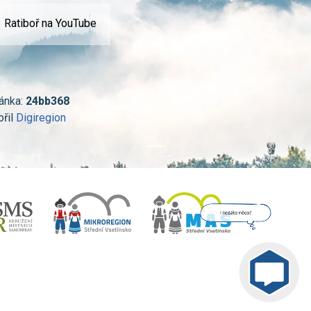
Ratiboř na YouTube
ánka:
24bb368
ořil
Digiregion
Jsem umělá inteligence a
tenhle web znám
nazpaměť.