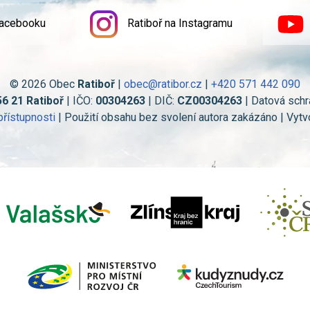
Facebooku
Ratiboř na Instagramu
© 2026 Obec
Ratiboř
|
obec@ratibor.cz
|
+420 571 442 090
56 21 Ratiboř
| IČO:
00304263
| DIČ:
CZ00304263
| Datová schr
přístupnosti
| Použití obsahu bez svolení autora zakázáno | Vytv