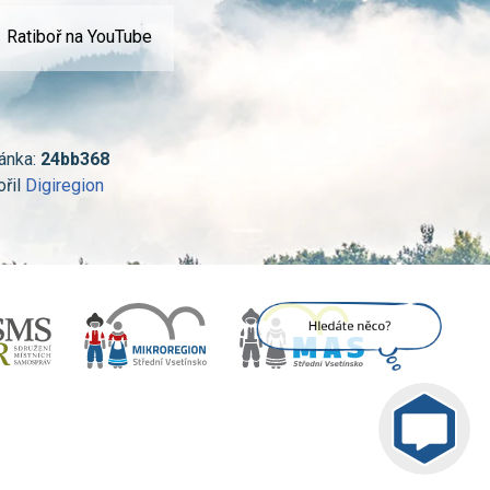
Ratiboř na YouTube
ánka:
24bb368
ořil
Digiregion
Jsem umělá inteligence a
tenhle web znám
nazpaměť.