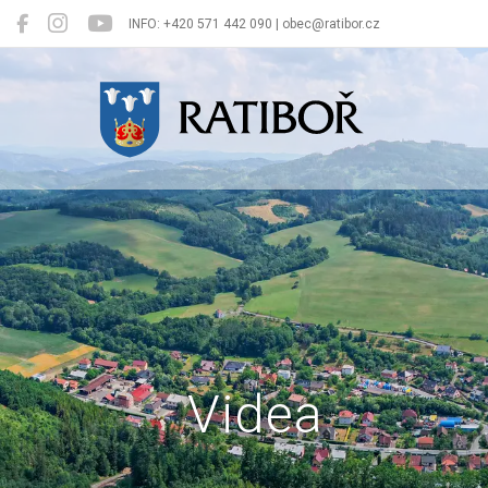
INFO: +420 571 442 090 | obec@ratibor.cz
Ratiboř
Videa